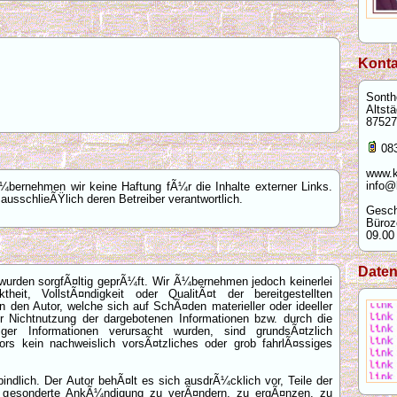
Konta
Sontho
Altstä
87527
083
www.k
info@
e Ã¼bernehmen wir keine Haftung fÃ¼r die Inhalte externer Links.
 ausschlieÃŸlich deren Betreiber verantwortlich.
Gesch
Büroz
09.00
Date
 wurden sorgfÃ¤ltig geprÃ¼ft. Wir Ã¼bernehmen jedoch keinerlei
heit, VollstÃ¤ndigkeit oder QualitÃ¤t der bereitgestellten
den Autor, welche sich auf SchÃ¤den materieller oder ideeller
r Nichtnutzung der dargebotenen Informationen bzw. durch die
iger Informationen verursacht wurden, sind grundsÃ¤tzlich
ors kein nachweislich vorsÃ¤tzliches oder grob fahrlÃ¤ssiges
bindlich. Der Autor behÃ¤lt es sich ausdrÃ¼cklich vor, Teile der
 gesonderte AnkÃ¼ndigung zu verÃ¤ndern, zu ergÃ¤nzen, zu