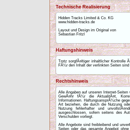
Technische Realisierung
Hidden Tracks Limited & Co. KG
www.hidden-tracks.de
Layout und Design im Original von
Sebastian Fritzl
Haftungshinweis
Trotz sorgfÃ¤ltiger inhaltlicher Kontroll
FÃ¼r den Inhalt der verlinkten Seiten sind
Rechtshinweis
Alle Angaben auf unseren Internet-Seiten
GewÃ¤hr fÃ¼r die AktualitÃ¤t, Korrekt
Informationen. HaftungsansprÃ¼che gegen 
Art beziehen, die durch die Nutzung ode
Nutzung fehlerhafter und unvollstÃ¤nd
ausgeschlossen, sofern seitens des Aut
Verschulden vorliegt.
Alle Angebote sind freibleibend und unver
Seiten oder das gesamte Angebot ohne