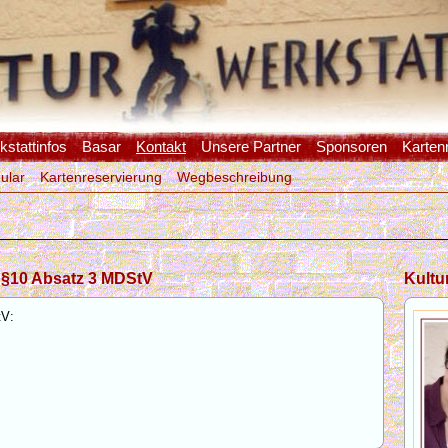
stattinfos
Basar
Kontakt
Unsere Partner
Sponsoren
Karten
ular
Kartenreservierung
Wegbeschreibung
ß §10 Absatz 3 MDStV
Kultur
tV: