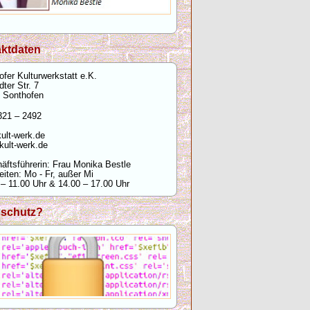
ktdaten
fer Kulturwerkstatt e.K.
dter Str. 7
 Sonthofen
21 – 2492
ult-werk.de
kult-werk.de
äftsführerin: Frau Monika Bestle
eiten: Mo - Fr, außer Mi
 – 11.00 Uhr & 14.00 – 17.00 Uhr
nschutz?