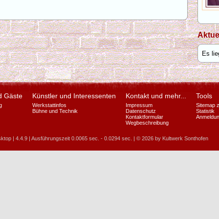
Aktue
Es li
d Gäste
Künstler und Interessenten
Kontakt und mehr...
Tools
g
Werkstattinfos
Impressum
Sitemap 
Bühne und Technik
Datenschutz
Statistik
Kontaktformular
Anmeldun
Wegbeschreibung
ktop | 4.4.9 | Ausführungszeit 0.0065 sec. - 0.0294 sec. | © 2026 by Kultwerk Sonthofen