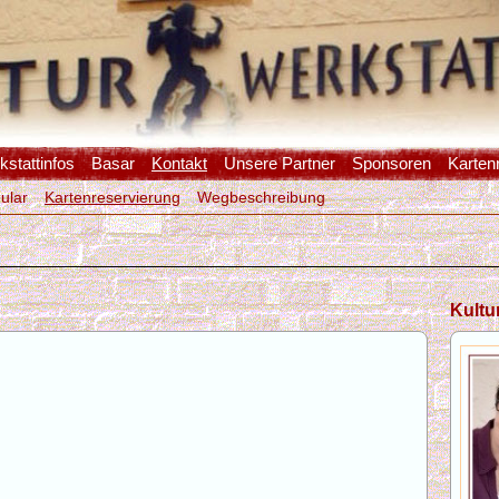
stattinfos
Basar
Kontakt
Unsere Partner
Sponsoren
Karten
ular
Kartenreservierung
Wegbeschreibung
Kultur