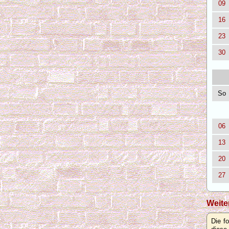
09
16
23
30
So
06
13
20
27
Weite
Die f