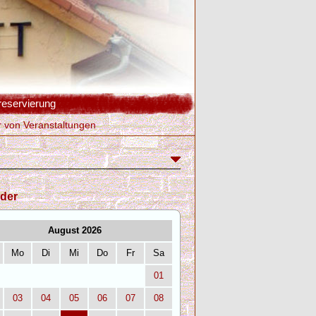
reservierung
r von Veranstaltungen
der
August 2026
Mo
Di
Mi
Do
Fr
Sa
01
03
04
05
06
07
08