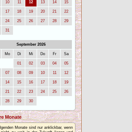
10
11
12
13
14
15
17
18
19
20
21
22
24
25
26
27
28
29
31
September 2026
Mo
Di
Mi
Do
Fr
Sa
01
02
03
04
05
07
08
09
10
11
12
14
15
16
17
18
19
21
22
23
24
25
26
28
29
30
re Monate
olgenden Monate sind nur anklickbar, wenn