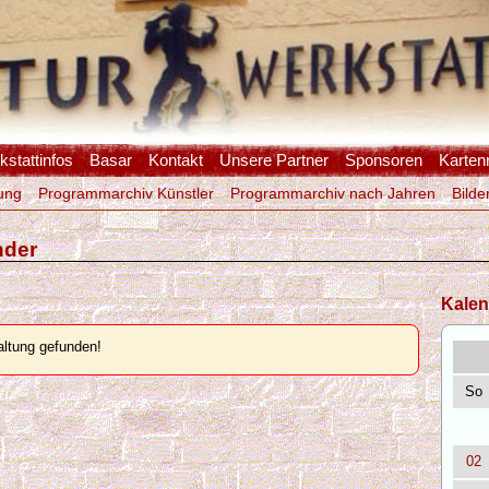
stattinfos
Basar
Kontakt
Unsere Partner
Sponsoren
Karten
ung
Programmarchiv Künstler
Programmarchiv nach Jahren
Bilde
nder
Kalen
ltung gefunden!
So
02