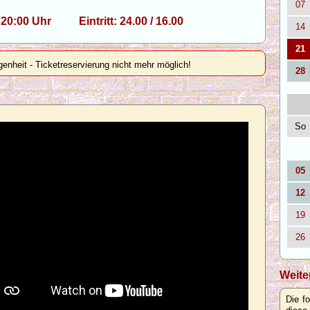
07
, 20:00 Uhr Eintritt: 24.00 / 16.00
14
21
genheit - Ticketreservierung nicht mehr möglich!
28
So
05
12
19
26
Weite
Die f