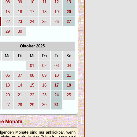
08
09
10
11
12
13
15
16
17
18
19
20
22
23
24
25
26
27
29
30
Oktober 2025
Mo
Di
Mi
Do
Fr
Sa
01
02
03
04
06
07
08
09
10
11
13
14
15
16
17
18
20
21
22
23
24
25
27
28
29
30
31
re Monate
olgenden Monate sind nur anklickbar, wenn