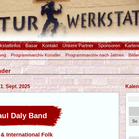
stattinfos
Basar
Kontakt
Unsere Partner
Sponsoren
Karten
ung
Programmarchiv Künstler
Programmarchiv nach Jahren
Bilde
nder
1. Sept. 2025
Kalen
ul Daly Band
So
 & International Folk