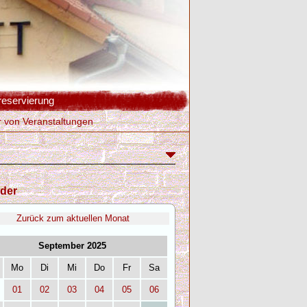
reservierung
r von Veranstaltungen
der
Zurück zum aktuellen Monat
September 2025
Mo
Di
Mi
Do
Fr
Sa
01
02
03
04
05
06