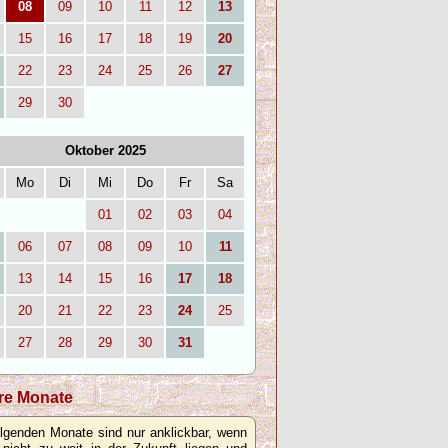
08
09
10
11
12
13
15
16
17
18
19
20
22
23
24
25
26
27
29
30
Oktober 2025
Mo
Di
Mi
Do
Fr
Sa
01
02
03
04
06
07
08
09
10
11
13
14
15
16
17
18
20
21
22
23
24
25
27
28
29
30
31
re Monate
olgenden Monate sind nur anklickbar, wenn