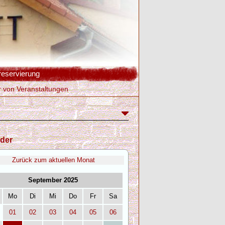
reservierung
r von Veranstaltungen
der
Zurück zum aktuellen Monat
September 2025
Mo
Di
Mi
Do
Fr
Sa
01
02
03
04
05
06