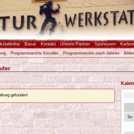
stattinfos
Basar
Kontakt
Unsere Partner
Sponsoren
Karten
ung
Programmarchiv Künstler
Programmarchiv nach Jahren
Bilde
nder
Kalen
ltung gefunden!
So