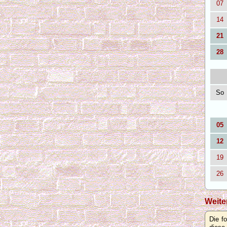
07
14
21
28
So
05
12
19
26
Weite
Die f