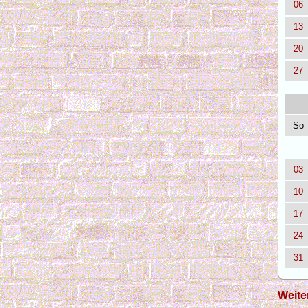
06
13
20
27
So
03
10
17
24
31
Weite