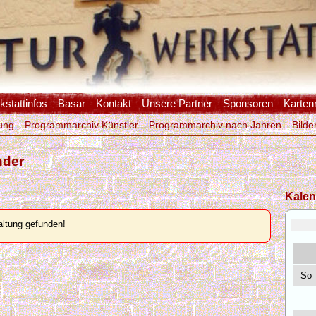
stattinfos
Basar
Kontakt
Unsere Partner
Sponsoren
Karten
ung
Programmarchiv Künstler
Programmarchiv nach Jahren
Bilde
nder
Kalen
ltung gefunden!
So