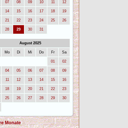
07
08
09
10
11
12
14
15
16
17
18
19
21
22
23
24
25
26
28
29
30
31
August 2025
Mo
Di
Mi
Do
Fr
Sa
01
02
04
05
06
07
08
09
11
12
13
14
15
16
18
19
20
21
22
23
25
26
27
28
29
30
re Monate