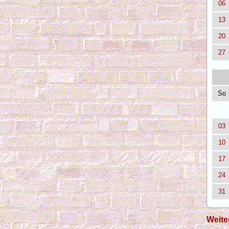
06
13
20
27
So
03
10
17
24
31
Weite