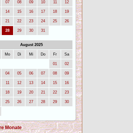
07
08
09
10
11
12
14
15
16
17
18
19
21
22
23
24
25
26
28
29
30
31
August 2025
Mo
Di
Mi
Do
Fr
Sa
01
02
04
05
06
07
08
09
11
12
13
14
15
16
18
19
20
21
22
23
25
26
27
28
29
30
re Monate