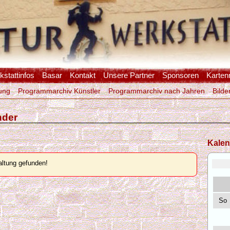
stattinfos
Basar
Kontakt
Unsere Partner
Sponsoren
Karten
ung
Programmarchiv Künstler
Programmarchiv nach Jahren
Bilde
nder
Kalen
ltung gefunden!
So