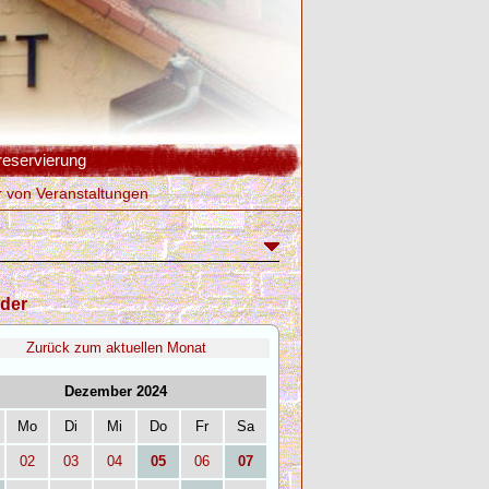
reservierung
r von Veranstaltungen
der
Zurück zum aktuellen Monat
Dezember 2024
Mo
Di
Mi
Do
Fr
Sa
02
03
04
05
06
07