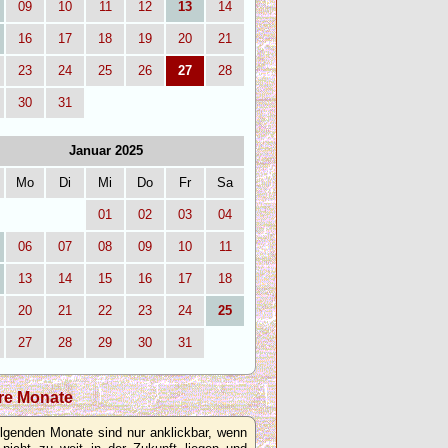
09
10
11
12
13
14
16
17
18
19
20
21
23
24
25
26
27
28
30
31
Januar 2025
Mo
Di
Mi
Do
Fr
Sa
01
02
03
04
06
07
08
09
10
11
13
14
15
16
17
18
20
21
22
23
24
25
27
28
29
30
31
re Monate
olgenden Monate sind nur anklickbar, wenn