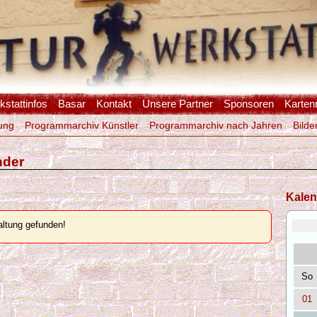
stattinfos
Basar
Kontakt
Unsere Partner
Sponsoren
Karten
ung
Programmarchiv Künstler
Programmarchiv nach Jahren
Bilde
nder
Kalen
ltung gefunden!
So
01