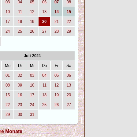
03
04
05
06
07
08
10
11
12
13
14
15
17
18
19
20
21
22
24
25
26
27
28
29
Juli 2024
Mo
Di
Mi
Do
Fr
Sa
01
02
03
04
05
06
08
09
10
11
12
13
15
16
17
18
19
20
22
23
24
25
26
27
29
30
31
re Monate