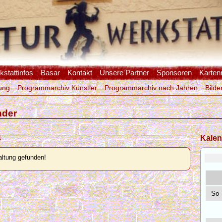
stattinfos
Basar
Kontakt
Unsere Partner
Sponsoren
Karten
ung
Programmarchiv Künstler
Programmarchiv nach Jahren
Bilde
nder
4
Kalen
ltung gefunden!
So