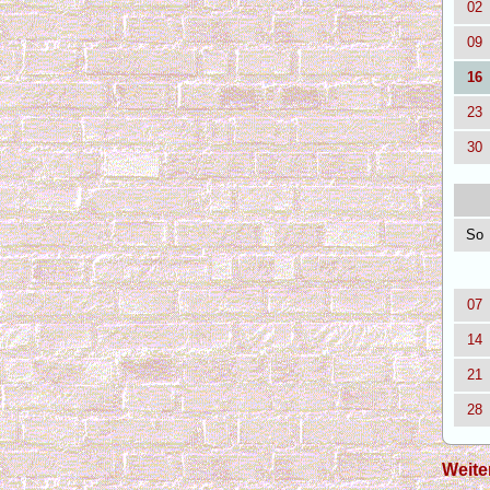
02
09
16
23
30
So
07
14
21
28
Weite