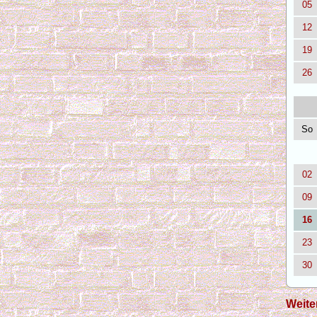
05
12
19
26
So
02
09
16
23
30
Weite