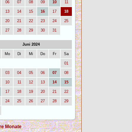
06
07
08
09
10
11
13
14
15
16
17
18
20
21
22
23
24
25
27
28
29
30
31
Juni 2024
Mo
Di
Mi
Do
Fr
Sa
01
03
04
05
06
07
08
10
11
12
13
14
15
17
18
19
20
21
22
24
25
26
27
28
29
re Monate