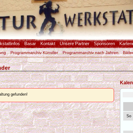
stattinfos
Basar
Kontakt
Unsere Partner
Sponsoren
Karten
ung
Programmarchiv Künstler
Programmarchiv nach Jahren
Bilde
nder
Kalen
ltung gefunden!
So