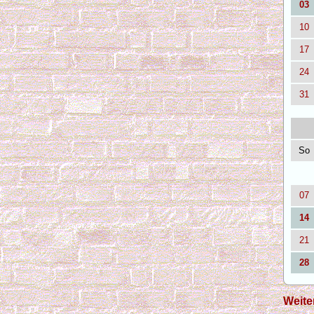
03
10
17
24
31
So
07
14
21
28
Weite