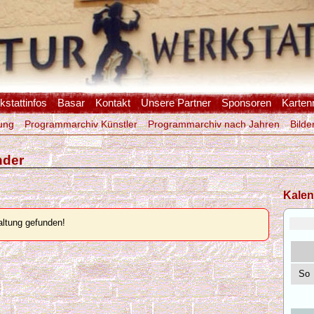
stattinfos
Basar
Kontakt
Unsere Partner
Sponsoren
Karten
ung
Programmarchiv Künstler
Programmarchiv nach Jahren
Bilde
nder
Kalen
ltung gefunden!
So