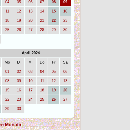
04
05
06
07
08
09
11
12
13
14
15
16
18
19
20
21
22
23
25
26
27
28
29
30
April 2024
Mo
Di
Mi
Do
Fr
Sa
01
02
03
04
05
06
08
09
10
11
12
13
15
16
17
18
19
20
22
23
24
25
26
27
29
30
re Monate