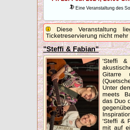
Eine Veranstaltung des Son
Diese Veranstaltung lie
Ticketreservierung nicht mehr
"Steffi & Fabian"
'Steffi 
akustisc
Gitarre 
(Quetsch
Unter dem
meets Ba
das Duo 
gegenübe
Inspirati
'Steffi &
mit auf e