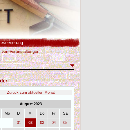
reservierung
r von Veranstaltungen
der
Zurück zum aktuellen Monat
August 2023
Mo
Di
Mi
Do
Fr
Sa
01
02
03
04
05