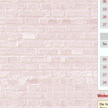
06
13
20
27
So
03
10
17
24
Weite
Die f