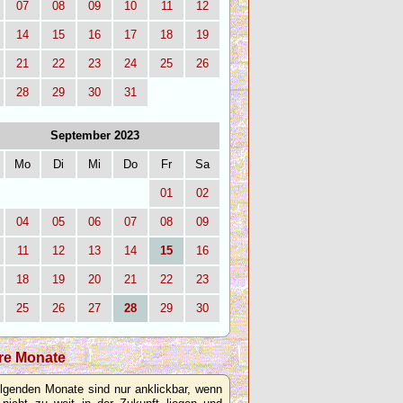
07
08
09
10
11
12
14
15
16
17
18
19
21
22
23
24
25
26
28
29
30
31
September 2023
Mo
Di
Mi
Do
Fr
Sa
01
02
04
05
06
07
08
09
11
12
13
14
15
16
18
19
20
21
22
23
25
26
27
28
29
30
re Monate
olgenden Monate sind nur anklickbar, wenn