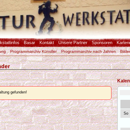
stattinfos
Basar
Kontakt
Unsere Partner
Sponsoren
Karten
ung
Programmarchiv Künstler
Programmarchiv nach Jahren
Bilde
nder
Kalen
ltung gefunden!
So