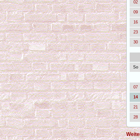
02
09
16
23
30
So
07
14
21
28
Weite