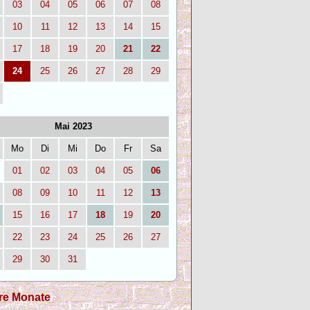
03
04
05
06
07
08
10
11
12
13
14
15
17
18
19
20
21
22
24
25
26
27
28
29
Mai 2023
Mo
Di
Mi
Do
Fr
Sa
01
02
03
04
05
06
08
09
10
11
12
13
15
16
17
18
19
20
22
23
24
25
26
27
29
30
31
re Monate