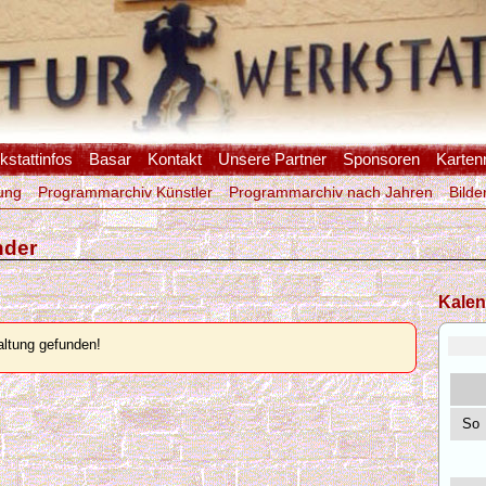
stattinfos
Basar
Kontakt
Unsere Partner
Sponsoren
Karten
ung
Programmarchiv Künstler
Programmarchiv nach Jahren
Bilde
nder
Kalen
ltung gefunden!
So