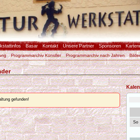
stattinfos
Basar
Kontakt
Unsere Partner
Sponsoren
Karten
ung
Programmarchiv Künstler
Programmarchiv nach Jahren
Bilde
nder
Kalen
ltung gefunden!
So