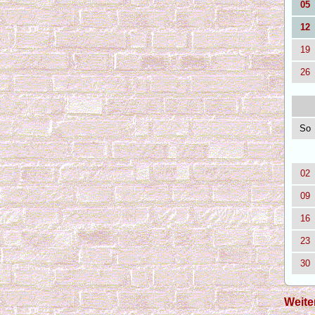
05
12
19
26
So
02
09
16
23
30
Weite