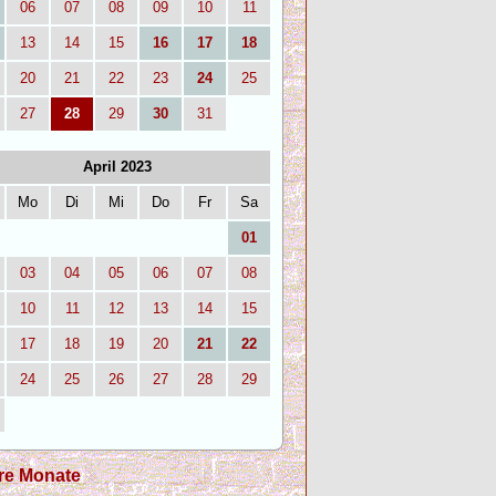
06
07
08
09
10
11
13
14
15
16
17
18
20
21
22
23
24
25
27
28
29
30
31
April 2023
Mo
Di
Mi
Do
Fr
Sa
01
03
04
05
06
07
08
10
11
12
13
14
15
17
18
19
20
21
22
24
25
26
27
28
29
re Monate