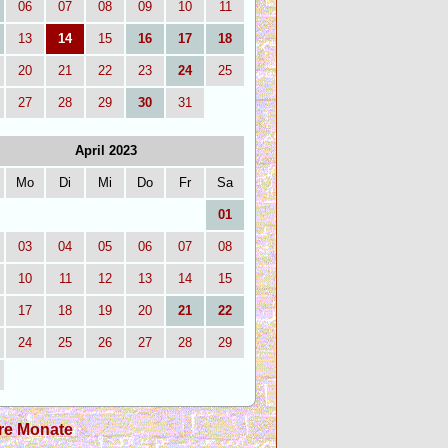
06
07
08
09
10
11
13
14
15
16
17
18
20
21
22
23
24
25
27
28
29
30
31
April 2023
Mo
Di
Mi
Do
Fr
Sa
01
03
04
05
06
07
08
10
11
12
13
14
15
17
18
19
20
21
22
24
25
26
27
28
29
re Monate