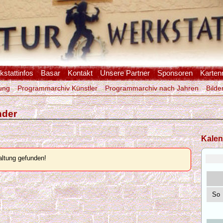
stattinfos
Basar
Kontakt
Unsere Partner
Sponsoren
Karten
ung
Programmarchiv Künstler
Programmarchiv nach Jahren
Bilde
nder
Kalen
ltung gefunden!
So