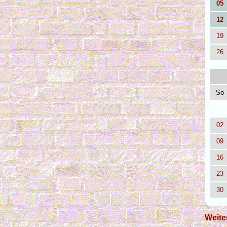
05
12
19
26
So
02
09
16
23
30
Weite