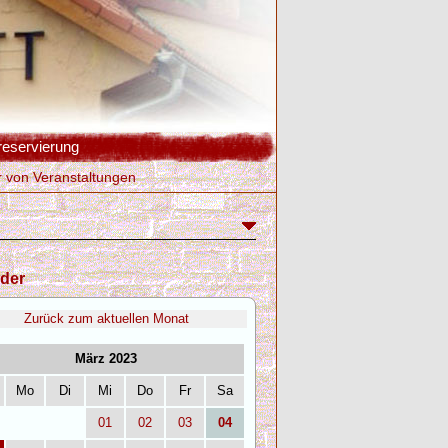
reservierung
r von Veranstaltungen
der
Zurück zum aktuellen Monat
März 2023
Mo
Di
Mi
Do
Fr
Sa
01
02
03
04