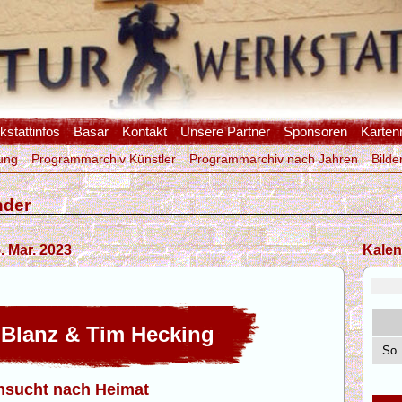
stattinfos
Basar
Kontakt
Unsere Partner
Sponsoren
Karten
ung
Programmarchiv Künstler
Programmarchiv nach Jahren
Bilde
nder
. Mar. 2023
Kalen
 Blanz & Tim Hecking
So
nsucht nach Heimat