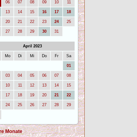
06
07
08
09
10
11
13
14
15
16
17
18
20
21
22
23
24
25
27
28
29
30
31
April 2023
Mo
Di
Mi
Do
Fr
Sa
01
03
04
05
06
07
08
10
11
12
13
14
15
17
18
19
20
21
22
24
25
26
27
28
29
re Monate