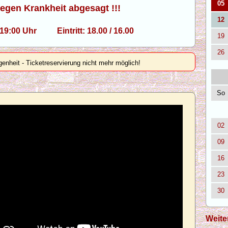
05
wegen Krankheit abgesagt !!!
12
, 19:00 Uhr Eintritt: 18.00 / 16.00
19
26
genheit - Ticketreservierung nicht mehr möglich!
So
02
09
16
23
30
Weite