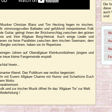
Die f
diese
auch 
sind
 Musiker Christian Blanz und Tim Hecking liegen im irischen,
t stimmungsvollen Balladen und gefühlvoll interpretierten Folk
lide Guitar, gelingt ihnen der Brückenschlag zwischen den grünen
Ma
rie und ihrer Allgäuer Berg-Heimat. Auch einige Lieder und
denen sie feine Parallelen zwischen dem irischen Seemann, dem
Au
ergler zeichnen, haben sie im Repertoire.
No
einigen Jahren auf Oberallgäuer Kleinkunstbühnen jüngere und
ne treue kleine Fangemeinde erspielt
Fe
achtal hinein…
minanter Abend. Das Publikum war restlos begeistert.
 Ihr mit Eurem Allgäuer Charme mit Humor und Scharfsinn Euch
dem Motto:
arakterisiert.
lk und zur irischer Musik öffnet Ihr das 'Allgäuer Tor' zur Welt.
Wiederholung !