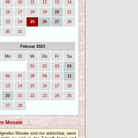
09
10
11
12
13
14
16
17
18
19
20
21
23
24
25
26
27
28
30
31
Februar 2023
Mo
Di
Mi
Do
Fr
Sa
01
02
03
04
06
07
08
09
10
11
13
14
15
16
17
18
20
21
22
23
24
25
27
28
re Monate
olgenden Monate sind nur anklickbar, wenn