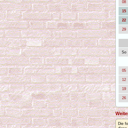
08
15
22
29
So
05
12
19
26
Weite
Die f