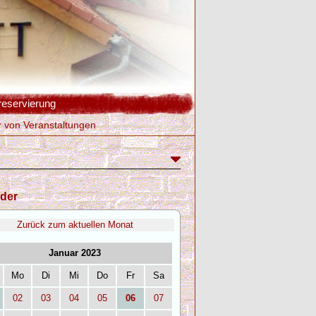
reservierung
r von Veranstaltungen
der
Zurück zum aktuellen Monat
Januar 2023
Mo
Di
Mi
Do
Fr
Sa
02
03
04
05
06
07