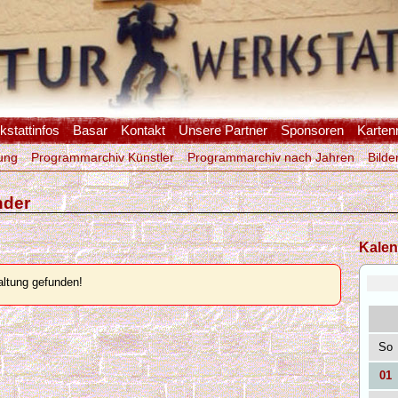
stattinfos
Basar
Kontakt
Unsere Partner
Sponsoren
Karten
ung
Programmarchiv Künstler
Programmarchiv nach Jahren
Bilde
nder
Kalen
ltung gefunden!
So
01