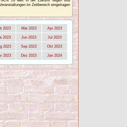
 nicht zu weit in der Zukunft liegen und
Veranstaltungen im Zeitbereich eingetragen
b 2023
Mär 2023
Apr 2023
i 2023
Jun 2023
Jul 2023
g 2023
Sep 2023
Okt 2023
v 2023
Dez 2023
Jan 2024