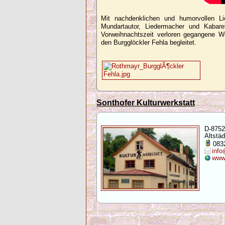
Mit nachdenklichen und humorvollen L
Mundartautor, Liedermacher und Kabar
Vorweihnachtszeit verloren gegangene We
den Burgglöckler Fehla begleitet.
Sonthofer Kulturwerkstatt
D-8752
Altstäd
083
info
www.