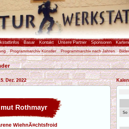
stattinfos
Basar
Kontakt
Unsere Partner
Sponsoren
Karten
ung
Programmarchiv Künstler
Programmarchiv nach Jahren
Bilde
nder
5. Dez. 2022
Kalen
mut Rothmayr
So
arene WiehnÃ¤chtsfroid