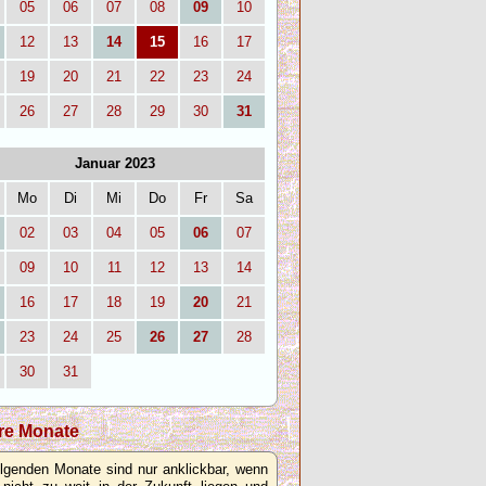
05
06
07
08
09
10
12
13
14
15
16
17
19
20
21
22
23
24
26
27
28
29
30
31
Januar 2023
Mo
Di
Mi
Do
Fr
Sa
02
03
04
05
06
07
09
10
11
12
13
14
16
17
18
19
20
21
23
24
25
26
27
28
30
31
re Monate
olgenden Monate sind nur anklickbar, wenn