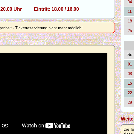
04
, 20.00 Uhr Eintritt: 18.00 / 16.00
11
18
genheit - Ticketreservierung nicht mehr möglich!
25
So
01
08
15
22
29
Weite
Die f