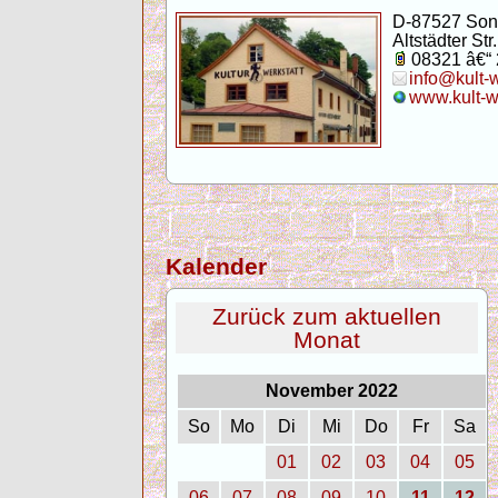
D-87527 Son
Altstädter Str.
08321 â€“
info@kult-
www.kult-w
Kalender
Zurück zum aktuellen
Monat
November 2022
So
Mo
Di
Mi
Do
Fr
Sa
01
02
03
04
05
06
07
08
09
10
11
12