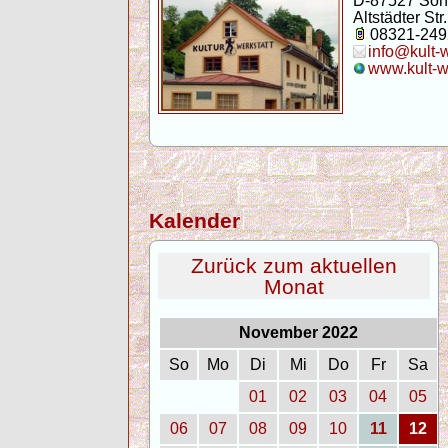
D-87527 Son
Altstädter Str.
08321-249
info@kult-
www.kult-w
Kalender
Zurück zum aktuellen
Monat
November 2022
So
Mo
Di
Mi
Do
Fr
Sa
01
02
03
04
05
06
07
08
09
10
11
12