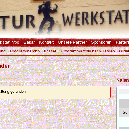
stattinfos
Basar
Kontakt
Unsere Partner
Sponsoren
Karten
ung
Programmarchiv Künstler
Programmarchiv nach Jahren
Bilde
nder
Kalen
ltung gefunden!
So