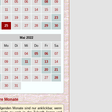
04
05
06
07
08
09
11
12
13
14
15
16
18
19
20
21
22
23
25
26
27
28
29
30
Mai 2022
Mo
Di
Mi
Do
Fr
Sa
02
03
04
05
06
07
09
10
11
12
13
14
16
17
18
19
20
21
23
24
25
26
27
28
30
31
re Monate
olgenden Monate sind nur anklickbar, wenn