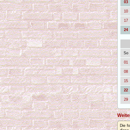
03
10
17
24
So
01
08
15
22
29
Weite
Die f