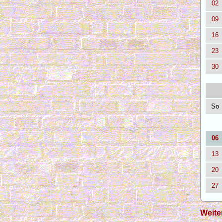
02
09
16
23
30
So
06
13
20
27
Weite