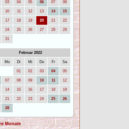
03
04
05
06
07
08
10
11
12
13
14
15
17
18
19
20
21
22
24
25
26
27
28
29
31
Februar 2022
Mo
Di
Mi
Do
Fr
Sa
01
02
03
04
05
07
08
09
10
11
12
14
15
16
17
18
19
21
22
23
24
25
26
28
re Monate