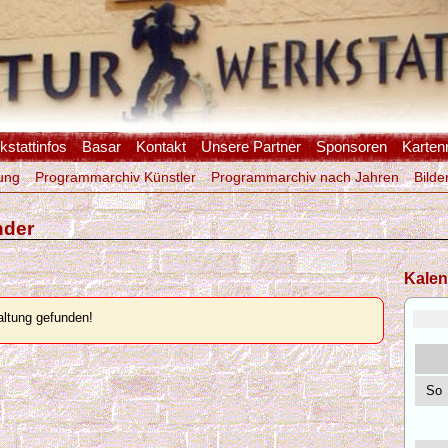
stattinfos
Basar
Kontakt
Unsere Partner
Sponsoren
Karten
ung
Programmarchiv Künstler
Programmarchiv nach Jahren
Bilde
nder
2
Kalen
ltung gefunden!
So