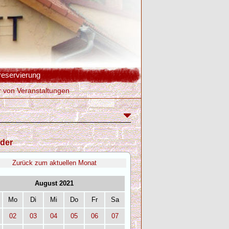
reservierung
r von Veranstaltungen
der
Zurück zum aktuellen Monat
August 2021
Mo
Di
Mi
Do
Fr
Sa
02
03
04
05
06
07