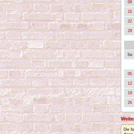
08
15
22
29
So
05
12
19
26
Weite
Die f