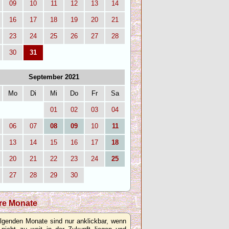
09
10
11
12
13
14
16
17
18
19
20
21
23
24
25
26
27
28
30
31
September 2021
Mo
Di
Mi
Do
Fr
Sa
01
02
03
04
06
07
08
09
10
11
13
14
15
16
17
18
20
21
22
23
24
25
27
28
29
30
re Monate
olgenden Monate sind nur anklickbar, wenn