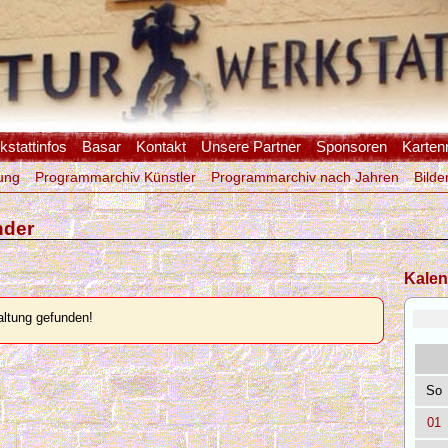
stattinfos
Basar
Kontakt
Unsere Partner
Sponsoren
Karten
ung
Programmarchiv Künstler
Programmarchiv nach Jahren
Bilde
nder
Kalen
ltung gefunden!
So
01