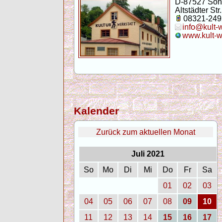
D-87527 Son
Altstädter Str.
08321-249
info@kult-
www.kult-w
Kalender
Zurück zum aktuellen Monat
Juli 2021
So
Mo
Di
Mi
Do
Fr
Sa
01
02
03
04
05
06
07
08
09
10
11
12
13
14
15
16
17