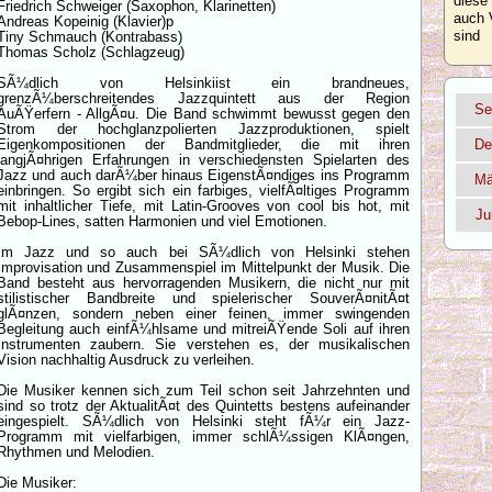
diese
Friedrich Schweiger (Saxophon, Klarinetten)
auch 
Andreas Kopeinig (Klavier)p
sind
Tiny Schmauch (Kontrabass)
Thomas Scholz (Schlagzeug)
SÃ¼dlich von Helsinkiist ein brandneues,
grenzÃ¼berschreitendes Jazzquintett aus der Region
Se
AuÃŸerfern - AllgÃ¤u. Die Band schwimmt bewusst gegen den
Strom der hochglanzpolierten Jazzproduktionen, spielt
Eigenkompositionen der Bandmitglieder, die mit ihren
De
langjÃ¤hrigen Erfahrungen in verschiedensten Spielarten des
Jazz und auch darÃ¼ber hinaus EigenstÃ¤ndiges ins Programm
Mä
einbringen. So ergibt sich ein farbiges, vielfÃ¤ltiges Programm
mit inhaltlicher Tiefe, mit Latin-Grooves von cool bis hot, mit
Ju
Bebop-Lines, satten Harmonien und viel Emotionen.
Im Jazz und so auch bei SÃ¼dlich von Helsinki stehen
Improvisation und Zusammenspiel im Mittelpunkt der Musik. Die
Band besteht aus hervorragenden Musikern, die nicht nur mit
stilistischer Bandbreite und spielerischer SouverÃ¤nitÃ¤t
glÃ¤nzen, sondern neben einer feinen, immer swingenden
Begleitung auch einfÃ¼hlsame und mitreiÃŸende Soli auf ihren
Instrumenten zaubern. Sie verstehen es, der musikalischen
Vision nachhaltig Ausdruck zu verleihen.
Die Musiker kennen sich zum Teil schon seit Jahrzehnten und
sind so trotz der AktualitÃ¤t des Quintetts bestens aufeinander
eingespielt. SÃ¼dlich von Helsinki steht fÃ¼r ein Jazz-
Programm mit vielfarbigen, immer schlÃ¼ssigen KlÃ¤ngen,
Rhythmen und Melodien.
Die Musiker: