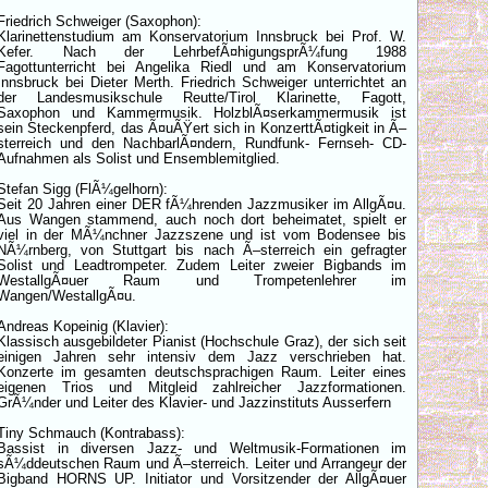
Friedrich Schweiger (Saxophon):
Klarinettenstudium am Konservatorium Innsbruck bei Prof. W.
Kefer. Nach der LehrbefÃ¤higungsprÃ¼fung 1988
Fagottunterricht bei Angelika Riedl und am Konservatorium
Innsbruck bei Dieter Merth. Friedrich Schweiger unterrichtet an
der Landesmusikschule Reutte/Tirol Klarinette, Fagott,
Saxophon und Kammermusik. HolzblÃ¤serkammermusik ist
sein Steckenpferd, das Ã¤uÃŸert sich in KonzerttÃ¤tigkeit in Ã–
sterreich und den NachbarlÃ¤ndern, Rundfunk- Fernseh- CD-
Aufnahmen als Solist und Ensemblemitglied.
Stefan Sigg (FlÃ¼gelhorn):
Seit 20 Jahren einer DER fÃ¼hrenden Jazzmusiker im AllgÃ¤u.
Aus Wangen stammend, auch noch dort beheimatet, spielt er
viel in der MÃ¼nchner Jazzszene und ist vom Bodensee bis
NÃ¼rnberg, von Stuttgart bis nach Ã–sterreich ein gefragter
Solist und Leadtrompeter. Zudem Leiter zweier Bigbands im
WestallgÃ¤uer Raum und Trompetenlehrer im
Wangen/WestallgÃ¤u.
Andreas Kopeinig (Klavier):
Klassisch ausgebildeter Pianist (Hochschule Graz), der sich seit
einigen Jahren sehr intensiv dem Jazz verschrieben hat.
Konzerte im gesamten deutschsprachigen Raum. Leiter eines
eigenen Trios und Mitgleid zahlreicher Jazzformationen.
GrÃ¼nder und Leiter des Klavier- und Jazzinstituts Ausserfern
Tiny Schmauch (Kontrabass):
Bassist in diversen Jazz- und Weltmusik-Formationen im
sÃ¼ddeutschen Raum und Ã–sterreich. Leiter und Arrangeur der
Bigband HORNS UP. Initiator und Vorsitzender der AllgÃ¤uer