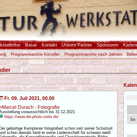
stattinfos
Basar
Kontakt
Unsere Partner
Sponsoren
Karten
ung
Programmarchiv Künstler
Programmarchiv nach Jahren
Bilde
nder
Kalen
Fr. 09. Juli 2021, 00.00
Marcel Durach - Fotografie
Ausstellung voraussichtlich bis 31.12.2021
https://www.die-photo-seite.de/
So
Der gebürtige Kemptener fotografiert schon seit seiner Schulzeit
und schon damals fand er seine Leidenschaft für schwarz-weiß
Fotografie, die Konzertfotografie und Charakterportraits.Bilder