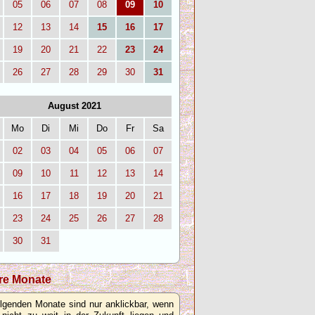
05
06
07
08
09
10
12
13
14
15
16
17
19
20
21
22
23
24
26
27
28
29
30
31
August 2021
Mo
Di
Mi
Do
Fr
Sa
02
03
04
05
06
07
09
10
11
12
13
14
16
17
18
19
20
21
23
24
25
26
27
28
30
31
re Monate
olgenden Monate sind nur anklickbar, wenn