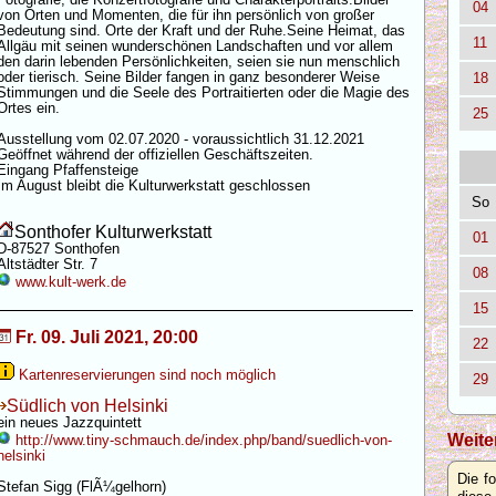
04
von Orten und Momenten, die für ihn persönlich von großer
Bedeutung sind. Orte der Kraft und der Ruhe.Seine Heimat, das
11
Allgäu mit seinen wunderschönen Landschaften und vor allem
den darin lebenden Persönlichkeiten, seien sie nun menschlich
oder tierisch. Seine Bilder fangen in ganz besonderer Weise
18
Stimmungen und die Seele des Portraitierten oder die Magie des
Ortes ein.
25
Ausstellung vom 02.07.2020 - voraussichtlich 31.12.2021
Geöffnet während der offiziellen Geschäftszeiten.
Eingang Pfaffensteige
Im August bleibt die Kulturwerkstatt geschlossen
So
Sonthofer Kulturwerkstatt
01
D-87527 Sonthofen
Altstädter Str. 7
08
www.kult-werk.de
15
Fr. 09. Juli 2021, 20:00
22
Kartenreservierungen sind noch möglich
29
Südlich von Helsinki
ein neues Jazzquintett
Weite
http://www.tiny-schmauch.de/index.php/band/suedlich-von-
helsinki
Die f
Stefan Sigg (FlÃ¼gelhorn)