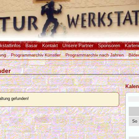
stattinfos
Basar
Kontakt
Unsere Partner
Sponsoren
Karten
ung
Programmarchiv Künstler
Programmarchiv nach Jahren
Bilde
nder
Kalen
ltung gefunden!
So