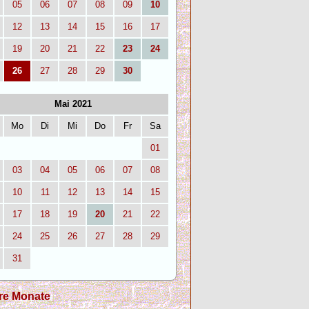
05
06
07
08
09
10
12
13
14
15
16
17
19
20
21
22
23
24
26
27
28
29
30
Mai 2021
Mo
Di
Mi
Do
Fr
Sa
01
03
04
05
06
07
08
10
11
12
13
14
15
17
18
19
20
21
22
24
25
26
27
28
29
31
re Monate