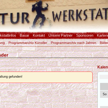
stattinfos
Basar
Kontakt
Unsere Partner
Sponsoren
Karten
ung
Programmarchiv Künstler
Programmarchiv nach Jahren
Bilde
nder
Kalen
ltung gefunden!
So