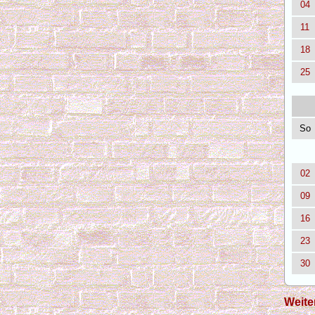
04
11
18
25
So
02
09
16
23
30
Weite