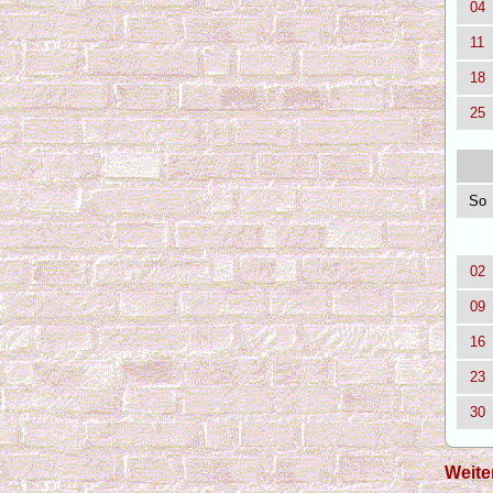
04
11
18
25
So
02
09
16
23
30
Weite