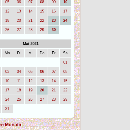
05
06
07
08
09
10
12
13
14
15
16
17
19
20
21
22
23
24
26
27
28
29
30
Mai 2021
Mo
Di
Mi
Do
Fr
Sa
01
03
04
05
06
07
08
10
11
12
13
14
15
17
18
19
20
21
22
24
25
26
27
28
29
31
re Monate