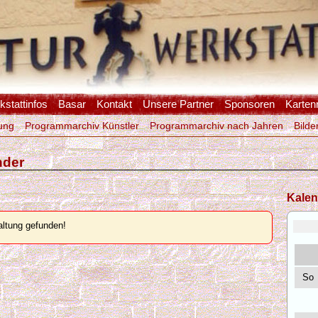
stattinfos
Basar
Kontakt
Unsere Partner
Sponsoren
Karten
ung
Programmarchiv Künstler
Programmarchiv nach Jahren
Bilde
nder
Kalen
ltung gefunden!
So