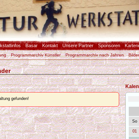
stattinfos
Basar
Kontakt
Unsere Partner
Sponsoren
Karten
ung
Programmarchiv Künstler
Programmarchiv nach Jahren
Bilde
nder
Kalen
ltung gefunden!
So
01