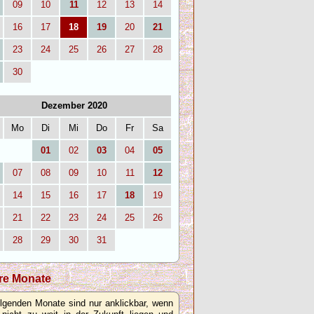
09
10
11
12
13
14
16
17
18
19
20
21
23
24
25
26
27
28
30
Dezember 2020
Mo
Di
Mi
Do
Fr
Sa
01
02
03
04
05
07
08
09
10
11
12
14
15
16
17
18
19
21
22
23
24
25
26
28
29
30
31
re Monate
olgenden Monate sind nur anklickbar, wenn