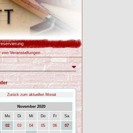
reservierung
r von Veranstaltungen
der
Zurück zum aktuellen Monat
November 2020
Mo
Di
Mi
Do
Fr
Sa
02
03
04
05
06
07