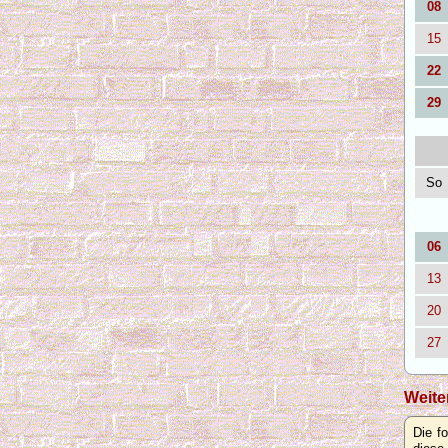
08
15
22
29
So
06
13
20
27
Weite
Die f