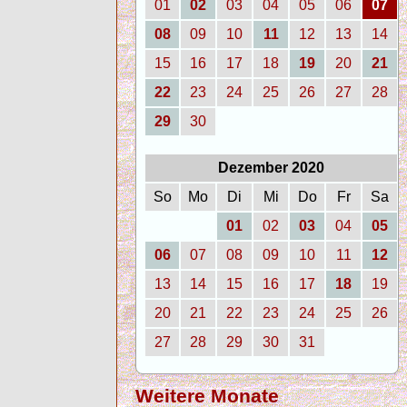
01
02
03
04
05
06
07
08
09
10
11
12
13
14
15
16
17
18
19
20
21
22
23
24
25
26
27
28
29
30
Dezember 2020
So
Mo
Di
Mi
Do
Fr
Sa
01
02
03
04
05
06
07
08
09
10
11
12
13
14
15
16
17
18
19
20
21
22
23
24
25
26
27
28
29
30
31
Weitere Monate