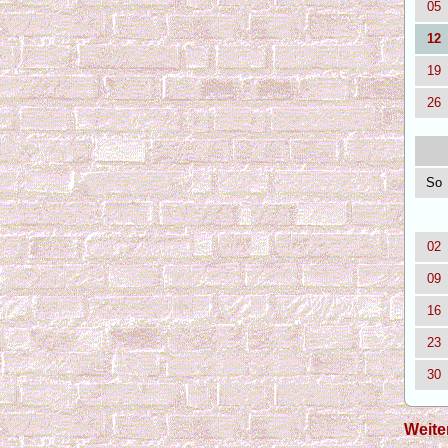
05
12
19
26
So
02
09
16
23
30
Weite