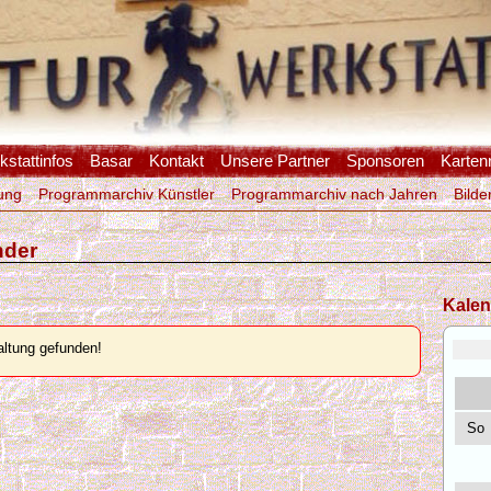
stattinfos
Basar
Kontakt
Unsere Partner
Sponsoren
Karten
ung
Programmarchiv Künstler
Programmarchiv nach Jahren
Bilde
nder
Kalen
ltung gefunden!
So