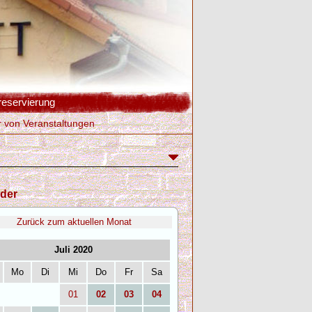
reservierung
r von Veranstaltungen
der
Zurück zum aktuellen Monat
Juli 2020
Mo
Di
Mi
Do
Fr
Sa
01
02
03
04