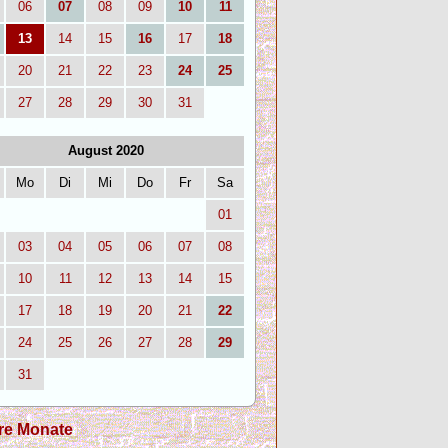
06
07
08
09
10
11
13
14
15
16
17
18
20
21
22
23
24
25
27
28
29
30
31
August 2020
Mo
Di
Mi
Do
Fr
Sa
01
03
04
05
06
07
08
10
11
12
13
14
15
17
18
19
20
21
22
24
25
26
27
28
29
31
re Monate