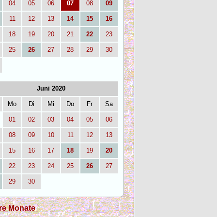
04
05
06
07
08
09
11
12
13
14
15
16
18
19
20
21
22
23
25
26
27
28
29
30
Juni 2020
Mo
Di
Mi
Do
Fr
Sa
01
02
03
04
05
06
08
09
10
11
12
13
15
16
17
18
19
20
22
23
24
25
26
27
29
30
re Monate