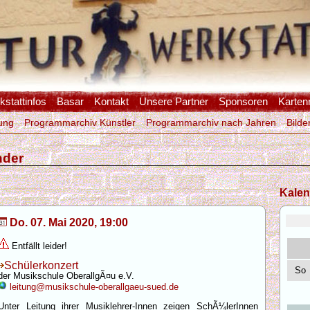
stattinfos
Basar
Kontakt
Unsere Partner
Sponsoren
Karten
ung
Programmarchiv Künstler
Programmarchiv nach Jahren
Bilde
nder
Kalen
Do. 07. Mai 2020, 19:00
Entfällt leider!
Schülerkonzert
So
der Musikschule OberallgÃ¤u e.V.
leitung@musikschule-oberallgaeu-sued.de
Unter Leitung ihrer Musiklehrer-Innen zeigen SchÃ¼lerInnen