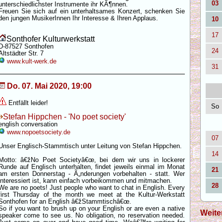
03
unterschiedlichster Instrumente ihr KÃ¶nnen.
Freuen Sie sich auf ein unterhaltsames Konzert, schenken Sie
den jungen MusikerInnen Ihr Interesse & Ihren Applaus.
10
17
Sonthofer Kulturwerkstatt
D-87527 Sonthofen
24
Altstädter Str. 7
www.kult-werk.de
31
Do. 07. Mai 2020, 19:00
Entfällt leider!
So
Stefan Hippchen - 'No poet society'
english conversation
www.nopoetsociety.de
07
Unser Englisch-Stammtisch unter Leitung von Stefan Hippchen.
14
Motto: â€žNo Poet Societyâ€œ, bei dem wir uns in lockerer
Runde auf Englisch unterhalten, findet jeweils einmal im Monat
21
am ersten Donnerstag - Ã„nderungen vorbehalten - statt. Wer
interessiert ist, kann einfach vorbeikommen und mitmachen.
28
We are no poets! Just people who want to chat in English. Every
first Thursday of the month we meet at the Kultur-Werkstatt
Sonthofen for an English â€žStammtischâ€œ.
So if you want to brush up on your English or are even a native
Weite
speaker come to see us. No obligation, no reservation needed.