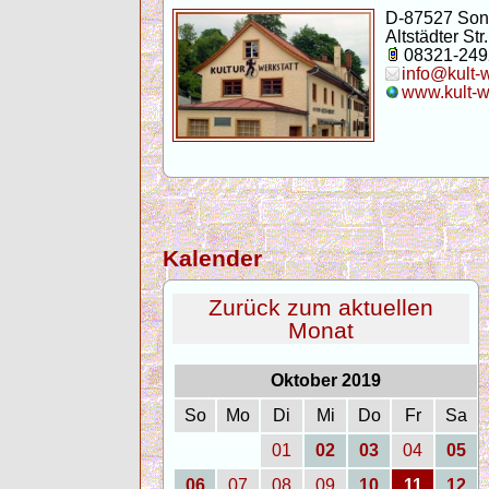
D-87527 Son
Altstädter Str.
08321-249
info@kult-
www.kult-w
Kalender
Zurück zum aktuellen
Monat
Oktober 2019
So
Mo
Di
Mi
Do
Fr
Sa
01
02
03
04
05
06
07
08
09
10
11
12