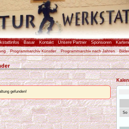
stattinfos
Basar
Kontakt
Unsere Partner
Sponsoren
Karten
ung
Programmarchiv Künstler
Programmarchiv nach Jahren
Bilde
nder
Kalen
ltung gefunden!
So