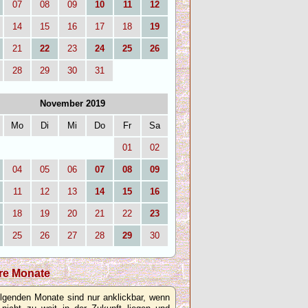
07
08
09
10
11
12
14
15
16
17
18
19
21
22
23
24
25
26
28
29
30
31
November 2019
Mo
Di
Mi
Do
Fr
Sa
01
02
04
05
06
07
08
09
11
12
13
14
15
16
18
19
20
21
22
23
25
26
27
28
29
30
re Monate
olgenden Monate sind nur anklickbar, wenn