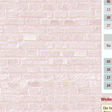
06
13
20
27
So
03
10
17
24
Weite
Die f