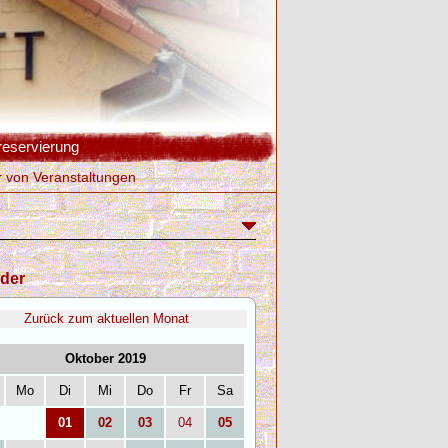
reservierung
r von Veranstaltungen
der
Zurück zum aktuellen Monat
Oktober 2019
Mo
Di
Mi
Do
Fr
Sa
01
02
03
04
05