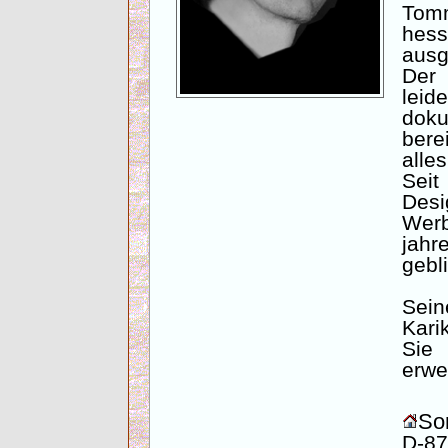
Tom
hes
ausg
De
lei
doku
bere
alle
Seit
Desi
Wer
jahr
gebl
Sei
Kari
Sie
erwe
Son
D-87