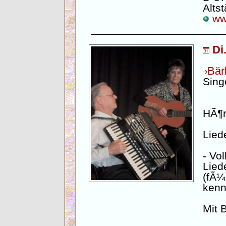
Altst
www
Di
Bär
Sing
HÃ¶r
Lied
- Vo
Lied
(fÃ¼
kenn
Mit 