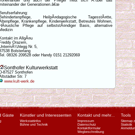
voneinander und auch der Pfleger freut sich Ã¼ber das
miteinander der Generationen.â€œ
Berufserfahrung:
Behindertenpflege, HeilpÃ¤dagogische TagesstÃ¤tte,
Altenpflege, Krankenpflege, Kinderwerkstatt, Betreutes Wohnen,
HÃ¤usliche Pflege auf selbststÃ¤ndiger Basis, alternative
Medizin
Kontakt im AllgÃ¤u
Freddy Orazem,
UntermÃ¼hlegg Nr. 5,
87538 Bolsterlang
Tel. 08326 209528 oder Handy 0151 21292069
Sonthofer Kulturwerkstatt
D-87527 Sonthofen
Altstädter Str. 7
www.kult-werk.de
d Gäste
Künstler und Interessenten
Kontakt und mehr...
Tools
g
Werkstattinfos
Impressum
Sitemap 
Bühne und Technik
Datenschutz
Statistik
Kontaktformular
Anmeldun
Wegbeschreibung