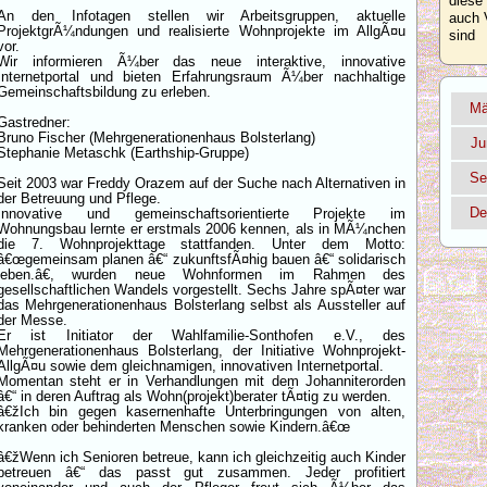
diese
An den Infotagen stellen wir Arbeitsgruppen, aktuelle
auch 
ProjektgrÃ¼ndungen und realisierte Wohnprojekte im AllgÃ¤u
sind
vor.
Wir informieren Ã¼ber das neue interaktive, innovative
Internetportal und bieten Erfahrungsraum Ã¼ber nachhaltige
Gemeinschaftsbildung zu erleben.
Mä
Gastredner:
Bruno Fischer (Mehrgenerationenhaus Bolsterlang)
Ju
Stephanie Metaschk (Earthship-Gruppe)
Se
Seit 2003 war Freddy Orazem auf der Suche nach Alternativen in
der Betreuung und Pflege.
De
Innovative und gemeinschaftsorientierte Projekte im
Wohnungsbau lernte er erstmals 2006 kennen, als in MÃ¼nchen
die 7. Wohnprojekttage stattfanden. Unter dem Motto:
â€œgemeinsam planen â€“ zukunftsfÃ¤hig bauen â€“ solidarisch
leben.â€, wurden neue Wohnformen im Rahmen des
gesellschaftlichen Wandels vorgestellt. Sechs Jahre spÃ¤ter war
das Mehrgenerationenhaus Bolsterlang selbst als Aussteller auf
der Messe.
Er ist Initiator der Wahlfamilie-Sonthofen e.V., des
Mehrgenerationenhaus Bolsterlang, der Initiative Wohnprojekt-
AllgÃ¤u sowie dem gleichnamigen, innovativen Internetportal.
Momentan steht er in Verhandlungen mit dem Johanniterorden
â€“ in deren Auftrag als Wohn(projekt)berater tÃ¤tig zu werden.
â€žIch bin gegen kasernenhafte Unterbringungen von alten,
kranken oder behinderten Menschen sowie Kindern.â€œ
â€žWenn ich Senioren betreue, kann ich gleichzeitig auch Kinder
betreuen â€“ das passt gut zusammen. Jeder profitiert