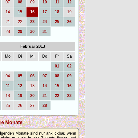
07
08
09
10
11
12
14
15
16
17
18
19
21
22
23
24
25
26
28
29
30
31
Februar 2013
Mo
Di
Mi
Do
Fr
Sa
01
02
04
05
06
07
08
09
11
12
13
14
15
16
18
19
20
21
22
23
25
26
27
28
re Monate
olgenden Monate sind nur anklickbar, wenn