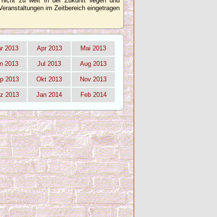
 nicht zu weit in der Zukunft liegen und
Veranstaltungen im Zeitbereich eingetragen
r 2013
Apr 2013
Mai 2013
n 2013
Jul 2013
Aug 2013
p 2013
Okt 2013
Nov 2013
z 2013
Jan 2014
Feb 2014