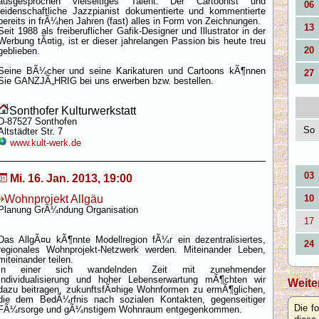
ausgesprochen vielseitiges Talent. Der Cartoonist und
06
leidenschaftliche Jazzpianist dokumentierte und kommentierte
bereits in frÃ¼hen Jahren (fast) alles in Form von Zeichnungen.
13
Seit 1988 als freiberuflicher Gafik-Designer und Illustrator in der
Werbung tÃ¤tig, ist er dieser jahrelangen Passion bis heute treu
20
geblieben.
Seine BÃ¼cher und seine Karikaturen und Cartoons kÃ¶nnen
27
Sie GANZJÃ„HRIG bei uns erwerben bzw. bestellen.
Sonthofer Kulturwerkstatt
D-87527 Sonthofen
So
Altstädter Str. 7
www.kult-werk.de
03
Mi. 16. Jan. 2013, 19:00
Wohnprojekt Allgäu
10
Planung GrÃ¼ndung Organisation
17
Das AllgÃ¤u kÃ¶nnte Modellregion fÃ¼r ein dezentralisiertes,
24
regionales Wohnprojekt-Netzwerk werden. Miteinander Leben,
miteinander teilen.
In einer sich wandelnden Zeit mit zunehmender
Individualisierung und hoher Lebenserwartung mÃ¶chten wir
Weite
dazu beitragen, zukunftsfÃ¤hige Wohnformen zu ermÃ¶glichen,
die dem BedÃ¼rfnis nach sozialen Kontakten, gegenseitiger
Die f
FÃ¼rsorge und gÃ¼nstigem Wohnraum entgegenkommen.