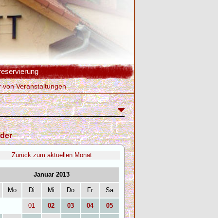
reservierung
r von Veranstaltungen
der
Zurück zum aktuellen Monat
Januar 2013
Mo
Di
Mi
Do
Fr
Sa
01
02
03
04
05