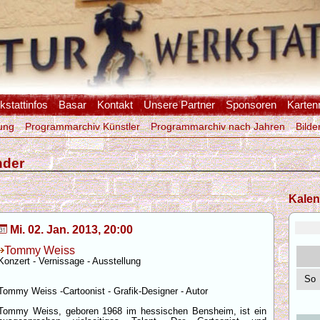
stattinfos
Basar
Kontakt
Unsere Partner
Sponsoren
Karten
ung
Programmarchiv Künstler
Programmarchiv nach Jahren
Bilde
nder
Kalen
Mi. 02. Jan. 2013, 20:00
Tommy Weiss
Konzert - Vernissage - Ausstellung
So
Tommy Weiss -Cartoonist - Grafik-Designer - Autor
Tommy Weiss, geboren 1968 im hessischen Bensheim, ist ein