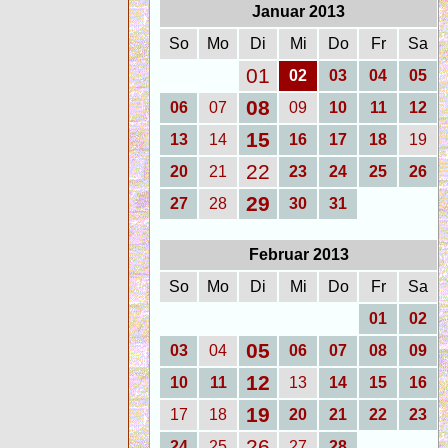
Januar 2013
So
Mo
Di
Mi
Do
Fr
Sa
01
02
03
04
05
08
06
07
09
10
11
12
15
13
14
16
17
18
19
22
20
21
23
24
25
26
29
27
28
30
31
Februar 2013
So
Mo
Di
Mi
Do
Fr
Sa
01
02
05
03
04
06
07
08
09
12
10
11
13
14
15
16
19
17
18
20
21
22
23
26
24
25
27
28