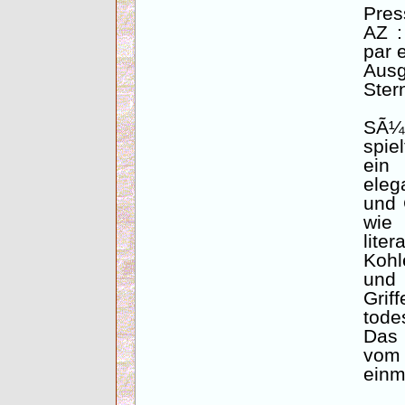
Pres
AZ :
par 
Aus
Ster
SÃ¼d
spie
ein
eleg
und 
wie
lite
Kohl
und
Gri
tod
Das 
vom
einm