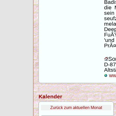
Badi
die 
sein
se
mela
Dee
FuÃŸ
'und
PrÃ¤z
Son
D-87
Altst
www
Kalender
Zurück zum aktuellen Monat