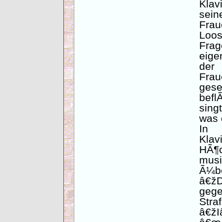
Klav
sei
Fra
Loo
Frag
eige
der
Fra
ges
befl
singt
was 
In 
Kla
HÃ¶
musi
Ã¼b
â€ž
geg
Stra
â€žI