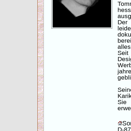
Tom
hes
ausg
De
lei
doku
bere
alle
Seit
Desi
Wer
jahr
gebl
Sei
Kari
Sie
erwe
Son
D-87