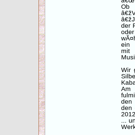
â€œ
Ob
â€
â€žJ
der 
oder
wÃ¤h
ein 
mit
Musi
Wir 
Sil
Kaba
Am 
fulm
den 
den 
2012
... 
Werks