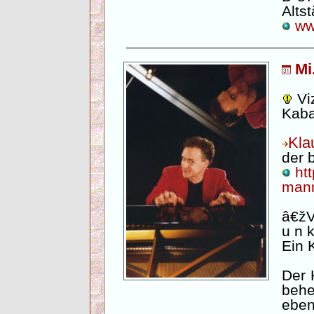
Altst
www
Mi
Viz
Kaba
Kla
der 
htt
mann
â€žV 
u n 
Ein 
Der 
behe
ebe