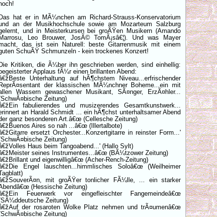
noch!
Das hat er in MÃ¼nchen am Richard-Strauss-Konservatorium
und an der Musikhochschule sowie am Mozarteum Salzburg
gelernt, und in Meisterkursen bei groÃŸen Musikern (Amando
Marrosu, Leo Brouwer, JosÃ© TomÃ¡sâ€¦). Und was Mayer
macht, das ist sein Naturell: beste Gitarrenmusik mit einem
guten SchuÃŸ Schmunzeln - kein trockenes Konzert!
Die Kritiken, die Ã¼ber ihn geschrieben werden, sind einhellig:
begeisterter Applaus fÃ¼r einen brillanten Abend:
â€žBeste Unterhaltung auf hÃ¶chstem Niveau...erfrischender
ReprÃ¤sentant der klassischen MÃ¼nchner Boheme...ein mit
allen Wassern gewaschener Musikant, SÃ¤nger, ErzÃ¤hler...
(SchwÃ¤bische Zeitung)
â€žEin fabulierendes und musizerendes Gesamtkunstwerk...
erinnert an Harald Schmidt ... ein hÃ¶chst unterhaltsamer Abend
der ganz besonderen Art.â€œ (Cellesche Zeitung)
â€žBuenos Aires so nah ...â€œ (Illertalbote)
â€žGitarre ersetzt Orchester...Konzertgitarre in reinster Form...'
(SchwÃ¤bische Zeitung)
â€žVolles Haus beim Tangoabend...' (Hallo Sylt)
â€žMeister seines Instrumentes...â€œ (BÃ¼tzower Zeitung)
â€žBrillant und eigenwilligâ€œ (Acher-Rench-Zeitung)
â€žDie Engel lauschten...himmlisches Soloâ€œ (Weilheimer
Tagblatt)
â€žSouverÃ¤n, mit groÃŸer tonlicher FÃ¼lle, ... ein starker
Abendâ€œ (Hessische Zeitung)
â€žEin Feuerwerk vor eingefleischter Fangemeindeâ€œ
(SÃ¼ddeutsche Zeitung)
â€žAuf der rosaroten Wolke Platz nehmen und trÃ¤umenâ€œ
(SchwÃ¤bische Zeitung)