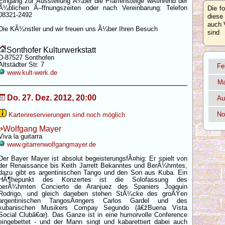
Eingang zur Ausstellung Ã¼ber die Pfaffensteige wÃ¤hrend der
Ã¼blichen Ã–ffnungszeiten oder nach Vereinbarung: Telefon
Die f
08321-2492
diese
auch 
Die KÃ¼nstler und wir freuen uns Ã¼ber Ihren Besuch
sind
Sonthofer Kulturwerkstatt
D-87527 Sonthofen
Altstädter Str. 7
Fe
www.kult-werk.de
Ma
Do. 27. Dez. 2012, 20:00
Au
No
Kartenreservierungen sind noch möglich
Wolfgang Mayer
Viva la guitarra
www.gitarrenwolfgangmayer.de
Der Bayer Mayer ist absolut begeisterungsfÃ¤hig: Er spielt von
der Renaissance bis Keith Jarrett Bekanntes und BerÃ¼hmtes,
dazu gibt es argentinischen Tango und den Son aus Kuba. Ein
HÃ¶hepunkt des Konzertes ist die Solofassung des
berÃ¼hmten Concierto de Aranjuez des Spaniers Joaquin
Rodrigo, und gleich daneben stehen StÃ¼cke des groÃŸen
argentinischen TangosÃ¤ngers Carlos Gardel und des
kubanischen Musikers Compay Segundo (â€žBuena Vista
Social Clubâ€œ). Das Ganze ist in eine humorvolle Conference
eingebettet - und der Mann singt und kabarettiert dabei auch