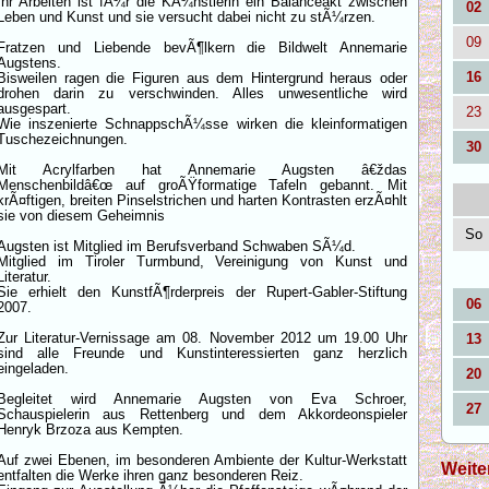
Ihr Arbeiten ist fÃ¼r die KÃ¼nstlerin ein Balanceakt zwischen
02
Leben und Kunst und sie versucht dabei nicht zu stÃ¼rzen.
09
Fratzen und Liebende bevÃ¶lkern die Bildwelt Annemarie
Augstens.
16
Bisweilen ragen die Figuren aus dem Hintergrund heraus oder
drohen darin zu verschwinden. Alles unwesentliche wird
ausgespart.
23
Wie inszenierte SchnappschÃ¼sse wirken die kleinformatigen
Tuschezeichnungen.
30
Mit Acrylfarben hat Annemarie Augsten â€ždas
Menschenbildâ€œ auf groÃŸformatige Tafeln gebannt. Mit
krÃ¤ftigen, breiten Pinselstrichen und harten Kontrasten erzÃ¤hlt
sie von diesem Geheimnis
So
Augsten ist Mitglied im Berufsverband Schwaben SÃ¼d.
Mitglied im Tiroler Turmbund, Vereinigung von Kunst und
Literatur.
Sie erhielt den KunstfÃ¶rderpreis der Rupert-Gabler-Stiftung
06
2007.
Zur Literatur-Vernissage am 08. November 2012 um 19.00 Uhr
13
sind alle Freunde und Kunstinteressierten ganz herzlich
eingeladen.
20
Begleitet wird Annemarie Augsten von Eva Schroer,
27
Schauspielerin aus Rettenberg und dem Akkordeonspieler
Henryk Brzoza aus Kempten.
Auf zwei Ebenen, im besonderen Ambiente der Kultur-Werkstatt
Weite
entfalten die Werke ihren ganz besonderen Reiz.