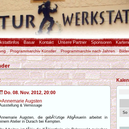
stattinfos
Basar
Kontakt
Unsere Partner
Sponsoren
Karten
ung
Programmarchiv Künstler
Programmarchiv nach Jahren
Bilde
nder
2
Kalen
Do. 08. Nov. 2012, 20:00
Annemarie Augsten
Ausstellung & Vernissage
So
Annemarie Augsten, die gebÃ¼rtige AllgÃ¤uerin arbeitet in
einem Atelier in Durach bei Kempten.