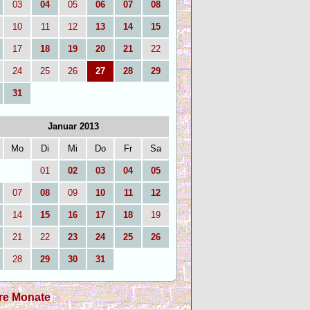
03
04
05
06
07
08
10
11
12
13
14
15
17
18
19
20
21
22
24
25
26
27
28
29
31
Januar 2013
Mo
Di
Mi
Do
Fr
Sa
01
02
03
04
05
07
08
09
10
11
12
14
15
16
17
18
19
21
22
23
24
25
26
28
29
30
31
re Monate