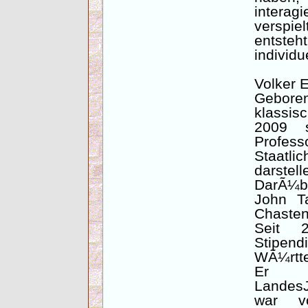
interag
verspi
entste
individu
Volker E
Gebor
klassis
2009 s
Profe
Staatli
darstel
DarÃ¼ber
John T
Chasten
Seit 2
Stipen
WÃ¼rtt
Er
Landes
war v