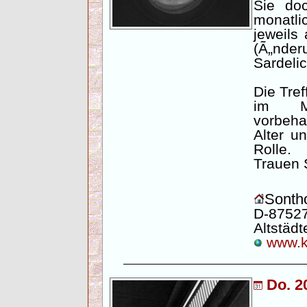
Sie do
monatli
jeweils
(Ã„nde
Sardelic
Die Tref
im Mo
vorbehal
Alter u
Rolle.
Trauen S
Sontho
D-87527
Altstädte
www.ku
Do. 2