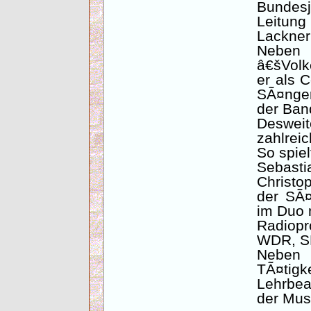
Bundes
Leitung
Lackner
Neben 
â€šVolk
er als 
SÃ¤nger
der Ban
Deswei
zahlrei
So spie
Sebas
Christo
der SÃ¤
im Duo 
Radiopr
WDR, S
Neben
TÃ¤tigke
Lehrbea
der Mus