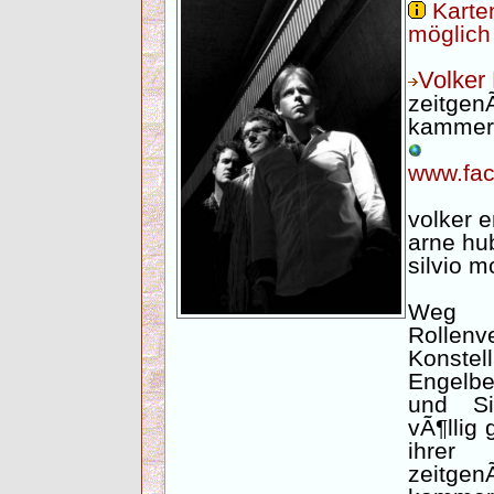
Karte
möglich
Volker 
zeitgen
kammerm
www.fac
volker e
arne hu
silvio m
Weg 
Rolle
Konste
Engelbe
und Si
vÃ¶llig
ihre
zeitgen