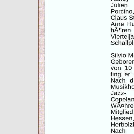
Julien
Porcino,
Claus S
Arne Hu
hÃ¶ren
Vierte
Schallpl
Silvio M
Geboren
von 10
fing er
Nach d
Musikh
Jazz- 
Copelan
WÃ¤hre
Mitglie
Hessen
Herbolz
Nach