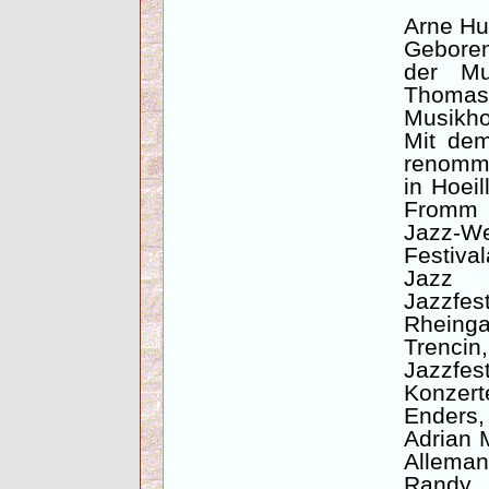
Arne Hu
Geboren
der Mu
Thomas
Musikho
Mit dem
renommi
in Hoeil
Fromm 
Jazz-We
Festival
Jazz 
Jazzfest
Rheinga
Trenci
Jazzfest
Konzert
Enders,
Adrian 
Allema
Randy 