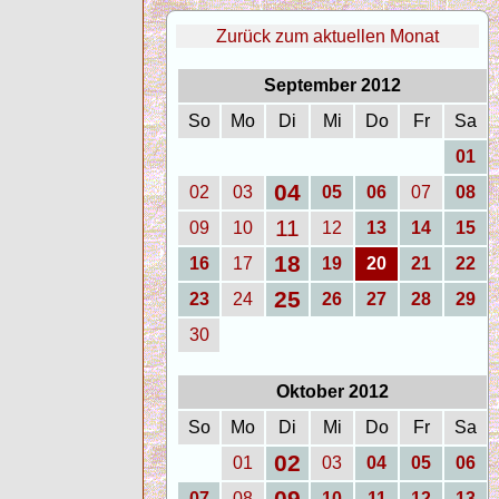
Zurück zum aktuellen Monat
September 2012
So
Mo
Di
Mi
Do
Fr
Sa
01
04
02
03
05
06
07
08
11
09
10
12
13
14
15
18
16
17
19
20
21
22
25
23
24
26
27
28
29
30
Oktober 2012
So
Mo
Di
Mi
Do
Fr
Sa
02
01
03
04
05
06
09
07
08
10
11
12
13