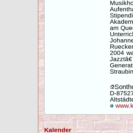
Musikh
Aufenth
Stip
Akadem
am Quee
Unterr
Johan
Ruecker
2004 wa
Jazztâ
Gener
Straubi
Sontho
D-87527
Altstädte
www.ku
Kalender