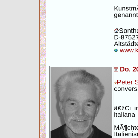
Kunstm
genannt
Sontho
D-87527
Altstädte
www.ku
Do. 2
Peter S
convers
â€žCi i
italiana
MÃ¶ch
Italien