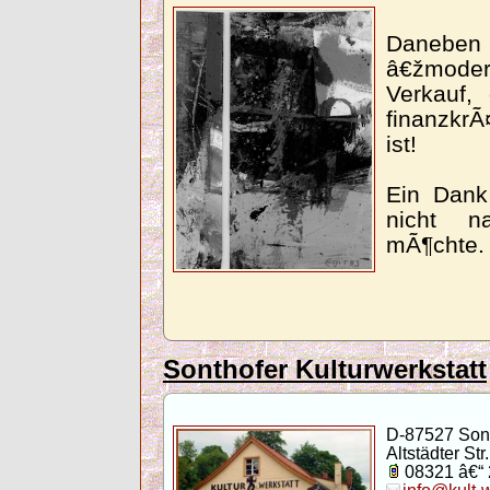
Daneb
â€žmod
Verkauf,
finanzkrÃ
ist!
Ein Dank
nicht n
mÃ¶chte.
Sonthofer Kulturwerkstatt
D-87527 Son
Altstädter Str.
08321 â€“