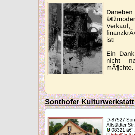
Daneb
â€žmod
Verkauf,
finanzkrÃ
ist!
Ein Dank
nicht n
mÃ¶chte.
Sonthofer Kulturwerkstatt
D-87527 Son
Altstädter Str.
08321 â€“