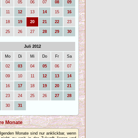
04
05
06
07
08
09
11
12
13
14
15
16
18
19
20
21
22
23
25
26
27
28
29
30
Juli 2012
Mo
Di
Mi
Do
Fr
Sa
02
03
04
05
06
07
09
10
11
12
13
14
16
17
18
19
20
21
23
24
25
26
27
28
30
31
re Monate
olgenden Monate sind nur anklickbar, wenn