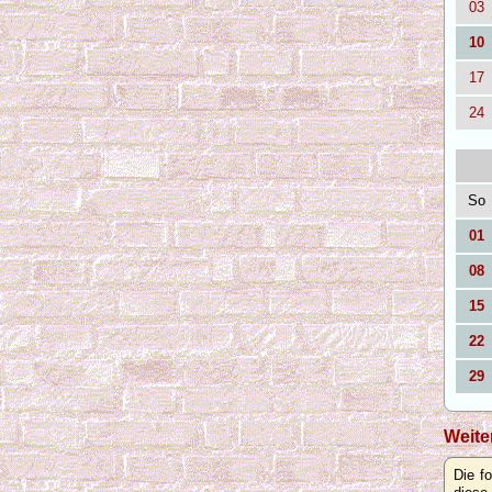
03
10
17
24
So
01
08
15
22
29
Weite
Die f