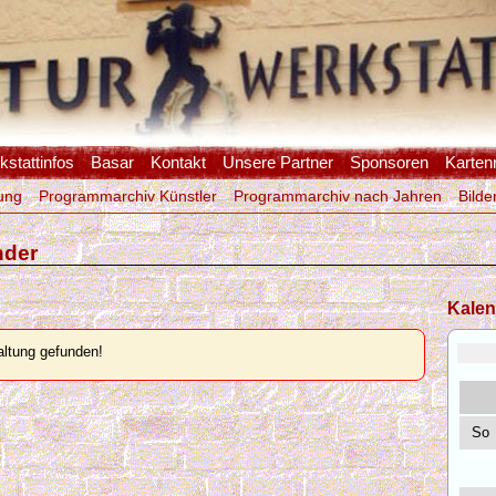
stattinfos
Basar
Kontakt
Unsere Partner
Sponsoren
Karten
ung
Programmarchiv Künstler
Programmarchiv nach Jahren
Bilde
nder
Kalen
ltung gefunden!
So