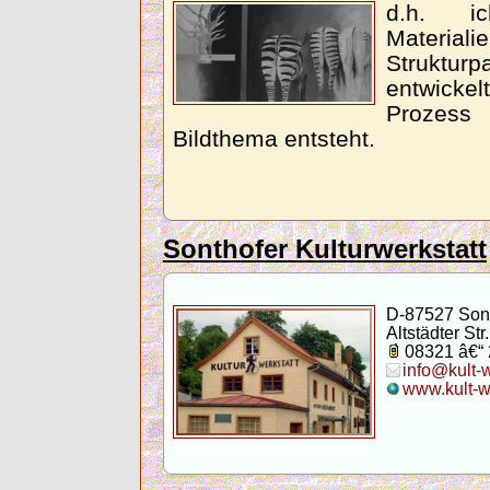
d.h. ic
Materi
Strukturp
entwicke
Prozess
Bildthema entsteht.
Sonthofer Kulturwerkstatt
D-87527 Son
Altstädter Str.
08321 â€“
info@kult-
www.kult-w