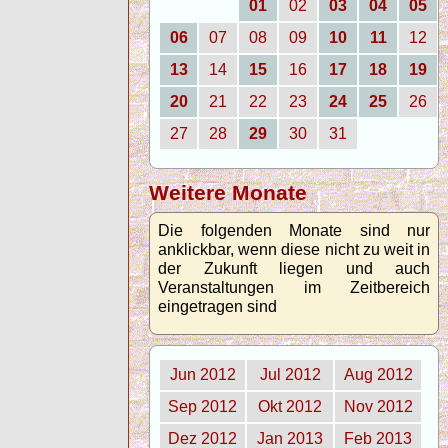
01
02
03
04
05
06
07
08
09
10
11
12
13
14
15
16
17
18
19
20
21
22
23
24
25
26
27
28
29
30
31
Weitere Monate
Die folgenden Monate sind nur
anklickbar, wenn diese nicht zu weit in
der Zukunft liegen und auch
Veranstaltungen im Zeitbereich
eingetragen sind
Jun 2012
Jul 2012
Aug 2012
Sep 2012
Okt 2012
Nov 2012
Dez 2012
Jan 2013
Feb 2013