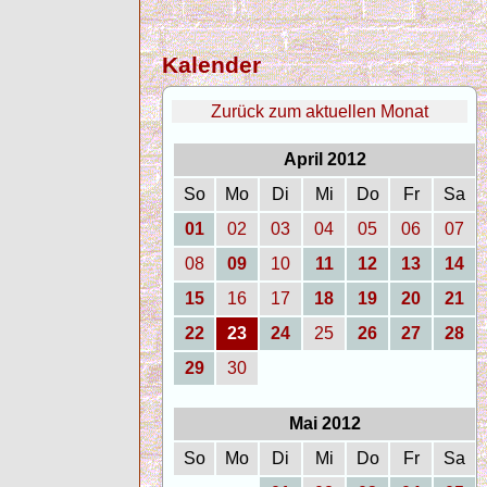
Kalender
Zurück zum aktuellen Monat
April 2012
So
Mo
Di
Mi
Do
Fr
Sa
01
02
03
04
05
06
07
08
09
10
11
12
13
14
15
16
17
18
19
20
21
22
23
24
25
26
27
28
29
30
Mai 2012
So
Mo
Di
Mi
Do
Fr
Sa