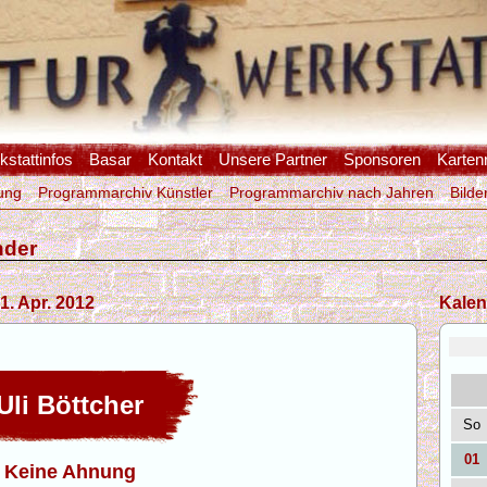
stattinfos
Basar
Kontakt
Unsere Partner
Sponsoren
Karten
ung
Programmarchiv Künstler
Programmarchiv nach Jahren
Bilde
nder
1. Apr. 2012
Kalen
li Böttcher
So
01
Keine Ahnung