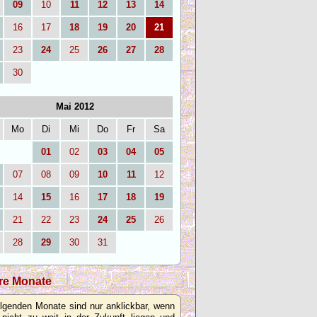
09
10
11
12
13
14
16
17
18
19
20
21
23
24
25
26
27
28
30
Mai 2012
Mo
Di
Mi
Do
Fr
Sa
01
02
03
04
05
07
08
09
10
11
12
14
15
16
17
18
19
21
22
23
24
25
26
28
29
30
31
re Monate
olgenden Monate sind nur anklickbar, wenn