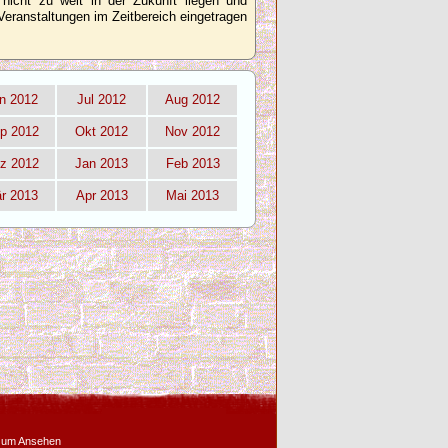
 nicht zu weit in der Zukunft liegen und
Veranstaltungen im Zeitbereich eingetragen
n 2012
Jul 2012
Aug 2012
p 2012
Okt 2012
Nov 2012
z 2012
Jan 2013
Feb 2013
r 2013
Apr 2013
Mai 2013
zum Ansehen