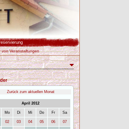
reservierung
r von Veranstaltungen
der
Zurück zum aktuellen Monat
April 2012
Mo
Di
Mi
Do
Fr
Sa
02
03
04
05
06
07