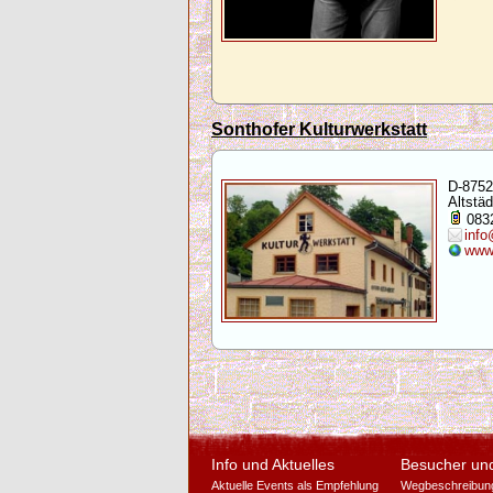
Sonthofer Kulturwerkstatt
D-8752
Altstäd
0832
info
www.
Info und Aktuelles
Besucher un
Aktuelle Events als Empfehlung
Wegbeschreibun