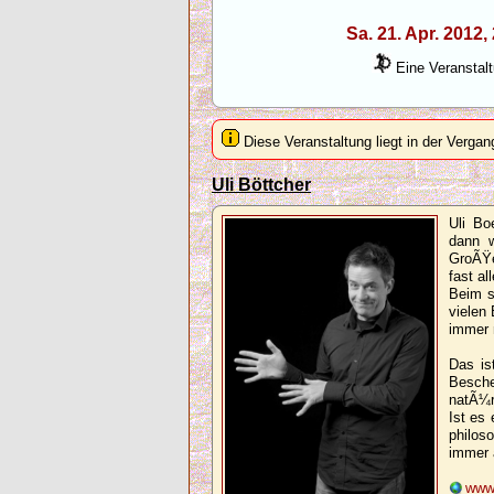
Sa. 21. Apr. 2012
Eine Veranstalt
Diese Veranstaltung liegt in der Vergan
Uli Böttcher
Uli Bo
dann w
GroÃŸe
fast al
Beim s
vielen 
immer n
Das is
Besch
natÃ¼r
Ist es
philos
immer 
www.