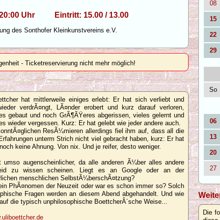
08
, 20:00 Uhr Eintritt: 15.00 / 13.00
15
ung des Sonthofer Kleinkunstvereins e.V.
22
29
genheit - Ticketreservierung nicht mehr möglich!
So
ettcher hat mittlerweile einiges erlebt: Er hat sich verliebt und
ieder verdrÃ¤ngt, LÃ¤nder erobert und kurz darauf verloren,
s gebaut und noch GrÃ¶ÃŸeres abgerissen, vieles gelernt und
06
les wieder vergessen. Kurz: Er hat gelebt wie jeder andere auch.
onntÃ¤glichen ResÃ¼mieren allerdings fiel ihm auf, dass all die
13
Erfahrungen unterm Strich nicht viel gebracht haben, kurz: Er hat
och keine Ahnung. Von nix. Und je reifer, desto weniger.
20
t umso augenscheinlicher, da alle anderen Ã¼ber alles andere
27
eid zu wissen scheinen. Liegt es an Google oder an der
lichen menschlichen SelbstÃ¼berschÃ¤tzung?
 ein PhÃ¤nomen der Neuzeit oder war es schon immer so? Solch
ophische Fragen werden an diesem Abend abgehandelt. Und wie
Weite
auf die typisch unphilosophische BoettcherÂ´sche Weise...
Die f
uliboettcher.de