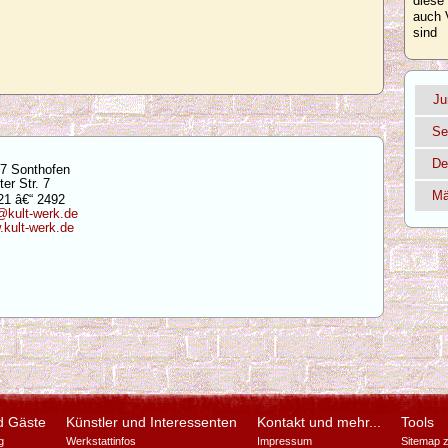
diese
auch 
sind
Ju
Se
De
7 Sonthofen
ter Str. 7
Mä
1 â€“ 2492
@kult-werk.de
kult-werk.de
d Gäste
Künstler und Interessenten
Kontakt und mehr...
Tools
g
Werkstattinfos
Impressum
Sitemap 