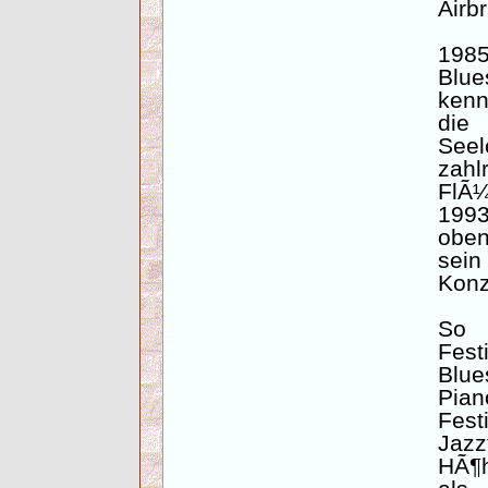
Airb
198
Blue
kenn
die
Seel
zahl
FlÃ¼
1993
oben
sei
Konz
So 
Fes
Blu
Pian
Fest
Jaz
HÃ¶h