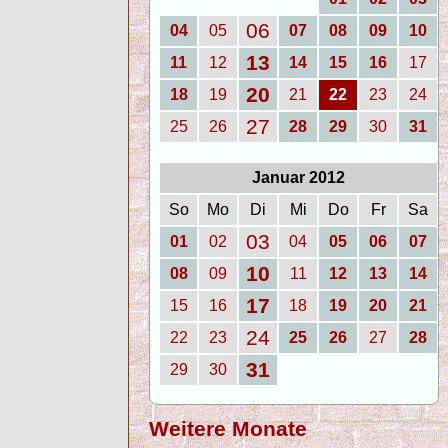
06
04
05
07
08
09
10
13
11
12
14
15
16
17
20
18
19
21
22
23
24
27
25
26
28
29
30
31
Januar 2012
So
Mo
Di
Mi
Do
Fr
Sa
03
01
02
04
05
06
07
10
08
09
11
12
13
14
17
15
16
18
19
20
21
24
22
23
25
26
27
28
31
29
30
Weitere Monate