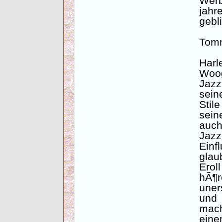
Wer
jahr
gebl
Tomm
Har
Woog
Jazz
sein
Stil
sei
auch
Jazz
Einf
glau
Erol
hÃ
uner
und
mach
eine