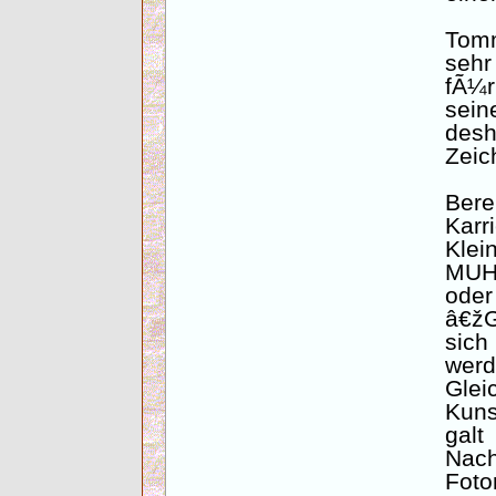
Tom
seh
fÃ¼r
sei
des
Zeic
Ber
Kar
Klei
MUH,
oder
â€žG
sich
we
Glei
Kun
ga
Nach
Fo