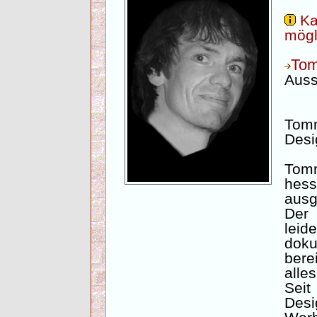
Ka
mögl
To
Auss
Tomm
Desi
Tom
hes
ausg
De
lei
doku
bere
alle
Seit
Desi