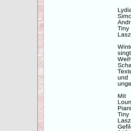
Lydia
Simo
Andr
Tiny
Lasz
Wint
sing
Weih
Sch
Tex
und
unge
Mit
Loun
Pian
Tin
Lasz
Gefi