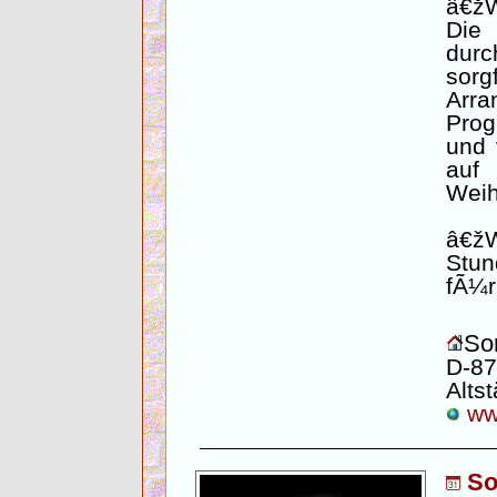
â€žW
Die
dur
sor
Arr
Pro
und 
auf
Weih
â€ž
Stu
fÃ¼r
Son
D-87
Altst
www
So