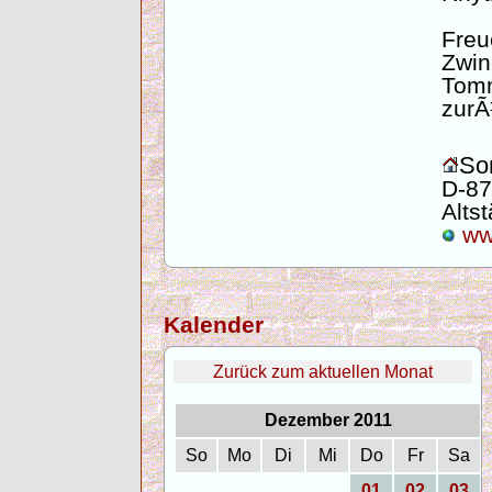
Freu
Zwi
Tom
zurÃ
Son
D-87
Altst
www
Kalender
Zurück zum aktuellen Monat
Dezember 2011
So
Mo
Di
Mi
Do
Fr
Sa
01
02
03