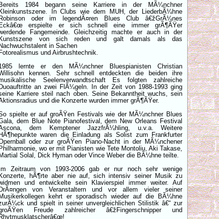
Bereits 1984 begann seine Karriere in der MÃ¼nchner
Kleinkunstszene. In Clubs wie dem MUH, der LiederbÃ¼hne
Robinson oder im legendÃ¤ren Blues Club â€žGrÃ¼nes
Eckâ€œ erspielte er sich schnell eine immer grÃ¶ÃŸer
werdende Fangemeinde. Gleichzeitig machte er auch in der
Kunstszene von sich reden und galt damals als das
Nachwuchstalent in Sachen
Fotorealismus und Airbrushtechnik.
1985 lernte er den MÃ¼nchner Bluespianisten Christian
Willisohn kennen. Sehr schnell entdeckten die beiden ihre
musikalische Seelenverwandtschaft Es folgten zahlreiche
Duoauftritte an zwei FlÃ¼geln. In der Zeit von 1988-1993 ging
seine Karriere steil nach oben. Seine Bekanntheit wuchs, sein
Aktionsradius und die Konzerte wurden immer grÃ¶ÃŸer.
So spielte er auf groÃŸen Festivals wie der MÃ¼nchner Blues
Gala, dem Blue Note Pianofestival, dem New Orleans Festival
Ascona, dem Kemptener JazzfrÃ¼hling, u.v.a. Weitere
HÃ¶hepunkte waren die Einladung als Solist zum Frankfurter
Opernball oder zur groÃŸen Piano-Nacht in der MÃ¼nchener
Philharmonie, wo er mit Pianisten wie Tete Montoliu, Aki Takase,
Martial Solal, Dick Hyman oder Vince Weber die BÃ¼hne teilte.
Im Zeitraum von 1993-2006 gab er nur noch sehr wenige
Konzerte, hÃ¶rte aber nie auf, sich intensiv seiner Musik zu
widmen und entwickelte sein Klavierspiel immer weiter. Auf
DrÃ¤ngen von Veranstaltern und vor allem vieler seiner
Musikerkollegen kehrt er sporadisch wieder auf die BÃ¼hne
zurÃ¼ck und spielt in seiner unvergleichlichen Stilistik â€“ zur
groÃŸen Freude zahlreicher â€žFingerschnipper und
Rhytmusklatscherâ€œ!