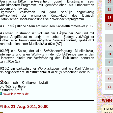
Weihnachten!â€œ prÃ¤sentiert Josef Brustmann sein
04
Musikkabarett-Programm mit gemÃ¼tlichen bis unbequemen
Liedern und Texten.
11
Literarisch, volksfrech und ganz schÃ¶n abgrÃ¼ndig
prÃ¤sentiert der ehemalige Kreativkopf des Bairisch
18
Diatonischen Jodel-Wahnsinns sein Weihnachtsprogramm.
25
â€žEin trÃ¶stliche Stern am konfusen Kabaretthimmelâ€œ (SZ)
â€žJosef Brustmann ist voll auf der HÃ¶he der Zeit und mit
derber Angriffslust mittendrin im Leben. Zudem verfÃ¼gt er
Ã¼ber eine bewundernswÃ¼rdige SouverÃ¤nitÃ¤t, gestÃ¼tzt
von multitalentierter MusikalitÃ¤t.â€œ (AZ)
So
â€žâ€¦ ein Solist, der alle BÃ¼hnenerfahrung, MusikalitÃ¤t,
01
Intelligenz und allen Wortwitz in der ConfÃ©rence wie in den
Liedtexten direkt zur VerfÃ¼hrung des Publikums benutzen
kann.â€œ (tz)
08
â€žâ€¦ ein sarkastischer Wortkaskadeur und wie Karl Valentin
15
ein begnadeter Multiinstrumentalist.â€œ (MÃ¼nchner Merkur)
22
Sonthofer Kulturwerkstatt
D-87527 Sonthofen
29
Altstädter Str. 7
www.kult-werk.de
Weite
So. 21. Aug. 2011, 20:00
Die f