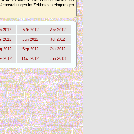
 nicht zu weit in der Zukunft liegen und
Veranstaltungen im Zeitbereich eingetragen
b 2012
Mär 2012
Apr 2012
i 2012
Jun 2012
Jul 2012
g 2012
Sep 2012
Okt 2012
v 2012
Dez 2012
Jan 2013