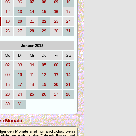
05
06
07
08
09
10
12
13
14
15
16
17
19
20
21
22
23
24
26
27
28
29
30
31
Januar 2012
Mo
Di
Mi
Do
Fr
Sa
02
03
04
05
06
07
09
10
11
12
13
14
16
17
18
19
20
21
23
24
25
26
27
28
30
31
re Monate
olgenden Monate sind nur anklickbar, wenn