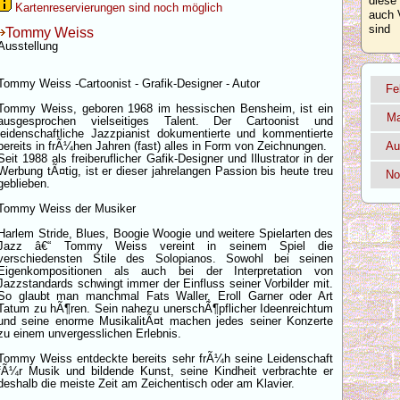
diese
Kartenreservierungen sind noch möglich
auch 
sind
Tommy Weiss
Ausstellung
Tommy Weiss -Cartoonist - Grafik-Designer - Autor
Fe
Tommy Weiss, geboren 1968 im hessischen Bensheim, ist ein
Ma
ausgesprochen vielseitiges Talent. Der Cartoonist und
leidenschaftliche Jazzpianist dokumentierte und kommentierte
bereits in frÃ¼hen Jahren (fast) alles in Form von Zeichnungen.
Au
Seit 1988 als freiberuflicher Gafik-Designer und Illustrator in der
Werbung tÃ¤tig, ist er dieser jahrelangen Passion bis heute treu
No
geblieben.
Tommy Weiss der Musiker
Harlem Stride, Blues, Boogie Woogie und weitere Spielarten des
Jazz â€“ Tommy Weiss vereint in seinem Spiel die
verschiedensten Stile des Solopianos. Sowohl bei seinen
Eigenkompositionen als auch bei der Interpretation von
Jazzstandards schwingt immer der Einfluss seiner Vorbilder mit.
So glaubt man manchmal Fats Waller, Eroll Garner oder Art
Tatum zu hÃ¶ren. Sein nahezu unerschÃ¶pflicher Ideenreichtum
und seine enorme MusikalitÃ¤t machen jedes seiner Konzerte
zu einem unvergesslichen Erlebnis.
Tommy Weiss entdeckte bereits sehr frÃ¼h seine Leidenschaft
fÃ¼r Musik und bildende Kunst, seine Kindheit verbrachte er
deshalb die meiste Zeit am Zeichentisch oder am Klavier.