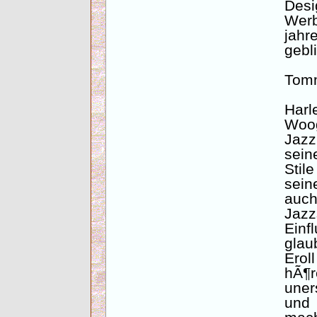
Desi
Wer
jahr
gebl
Tomm
Har
Woog
Jazz
sein
Stil
sei
auch
Jazz
Einf
glau
Erol
hÃ
uner
und