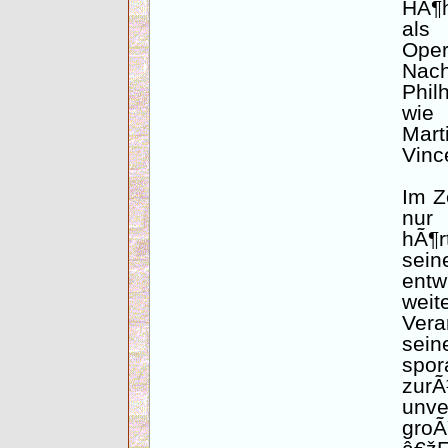
HÃ¶h
als
Oper
Nac
Phil
wie 
Mart
Vinc
Im Z
nur 
hÃ¶r
sei
entw
wei
Vera
sein
spor
zur
unve
gro