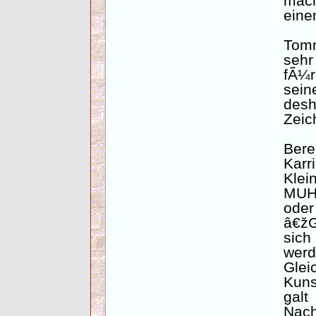
mach
eine
Tom
seh
fÃ¼r
sei
des
Zeic
Ber
Kar
Klei
MUH,
oder
â€žG
sich
we
Glei
Kun
ga
Nach