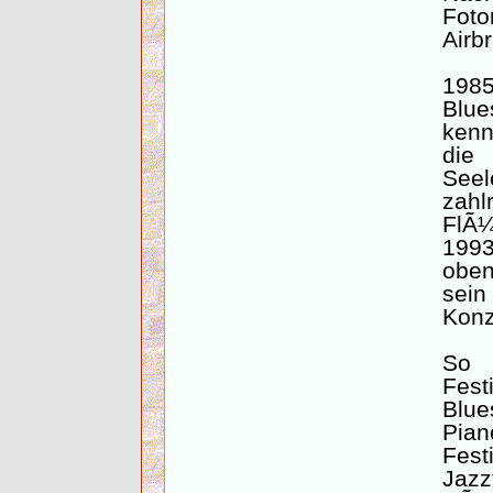
Fo
Airb
198
Blue
kenn
die
Seel
zahl
FlÃ¼
1993
oben
sei
Konz
So 
Fes
Blu
Pian
Fest
Jaz