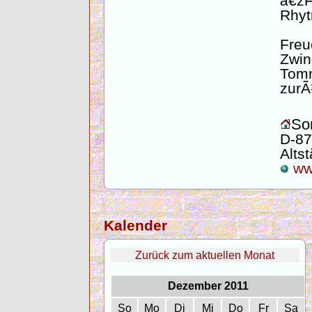
â€ž
Rhyt
Freu
Zwi
Tom
zurÃ
Son
D-87
Altst
www
Kalender
Zurück zum aktuellen Monat
Dezember 2011
So
Mo
Di
Mi
Do
Fr
Sa