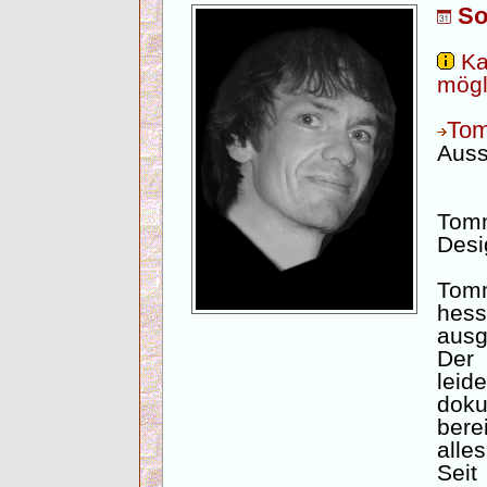
So
Ka
mögl
To
Auss
Tomm
Desi
Tom
hes
ausg
De
lei
doku
bere
alle
Seit