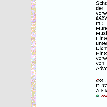
Scho
der
vor
â€ž
mi
Mund
Mus
Hin
un
Dic
Hi
vor
von 
Adve
Son
D-87
Altst
www