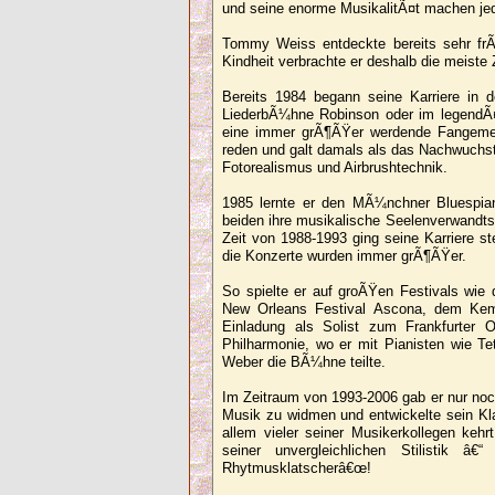
und seine enorme MusikalitÃ¤t machen jed
Tommy Weiss entdeckte bereits sehr frÃ
Kindheit verbrachte er deshalb die meiste 
Bereits 1984 begann seine Karriere in
LiederbÃ¼hne Robinson oder im legendÃ¤
eine immer grÃ¶ÃŸer werdende Fangemein
reden und galt damals als das Nachwuchst
Fotorealismus und Airbrushtechnik.
1985 lernte er den MÃ¼nchner Bluespiani
beiden ihre musikalische Seelenverwandtsc
Zeit von 1988-1993 ging seine Karriere s
die Konzerte wurden immer grÃ¶ÃŸer.
So spielte er auf groÃŸen Festivals wi
New Orleans Festival Ascona, dem Kemp
Einladung als Solist zum Frankfurter
Philharmonie, wo er mit Pianisten wie Te
Weber die BÃ¼hne teilte.
Im Zeitraum von 1993-2006 gab er nur noch
Musik zu widmen und entwickelte sein Kla
allem vieler seiner Musikerkollegen keh
seiner unvergleichlichen Stilistik â
Rhytmusklatscherâ€œ!