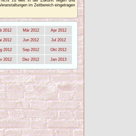
 nicht zu weit in der Zukunft liegen und
Veranstaltungen im Zeitbereich eingetragen
b 2012
Mär 2012
Apr 2012
i 2012
Jun 2012
Jul 2012
g 2012
Sep 2012
Okt 2012
v 2012
Dez 2012
Jan 2013