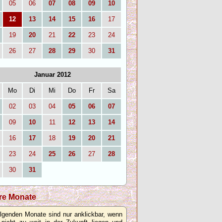
05
06
07
08
09
10
12
13
14
15
16
17
19
20
21
22
23
24
26
27
28
29
30
31
Januar 2012
Mo
Di
Mi
Do
Fr
Sa
02
03
04
05
06
07
09
10
11
12
13
14
16
17
18
19
20
21
23
24
25
26
27
28
30
31
re Monate
olgenden Monate sind nur anklickbar, wenn