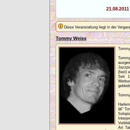
21.08.201
Diese Veranstaltung liegt in der Vergan
Tommy Weiss
Tommy 
Tommy
ausges
Jazzpi
(fast) 
Seit 1
Werbun
geblie
Tommy 
Harlem
â€“ To
Solopi
Interp
Vorbil
Art Ta