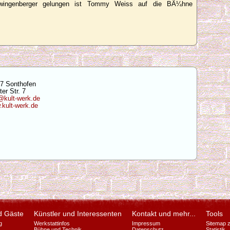
wingenberger gelungen ist Tommy Weiss auf die BÃ¼hne
7 Sonthofen
ter Str. 7
@kult-werk.de
kult-werk.de
d Gäste
Künstler und Interessenten
Kontakt und mehr...
Tools
g
Werkstattinfos
Impressum
Sitemap 
Bühne und Technik
Datenschutz
Statistik