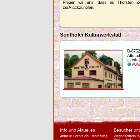
Freuen wir uns, dass es Thorsten Z
zurÃ¼ckzuholen.
Sonthofer Kulturwerkstatt
D-8752
Altstäd
info
www.
Info und Aktuelles
Besucher un
Aktuelle Events als Empfehlung
Wegbeschreibun
Kunstgalerie