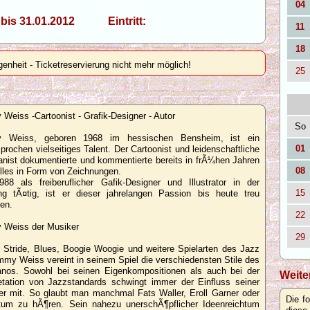
04
1 bis 31.01.2012 Eintritt:
11
18
genheit - Ticketreservierung nicht mehr möglich!
25
Weiss -Cartoonist - Grafik-Designer - Autor
So
 Weiss, geboren 1968 im hessischen Bensheim, ist ein
01
prochen vielseitiges Talent. Der Cartoonist und leidenschaftliche
anist dokumentierte und kommentierte bereits in frÃ¼hen Jahren
08
alles in Form von Zeichnungen.
988 als freiberuflicher Gafik-Designer und Illustrator in der
15
g tÃ¤tig, ist er dieser jahrelangen Passion bis heute treu
ben.
22
Weiss der Musiker
29
 Stride, Blues, Boogie Woogie und weitere Spielarten des Jazz
mmy Weiss vereint in seinem Spiel die verschiedensten Stile des
anos. Sowohl bei seinen Eigenkompositionen als auch bei der
Weite
retation von Jazzstandards schwingt immer der Einfluss seiner
der mit. So glaubt man manchmal Fats Waller, Eroll Garner oder
Die f
tum zu hÃ¶ren. Sein nahezu unerschÃ¶pflicher Ideenreichtum