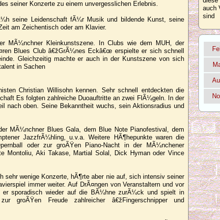
diese
es seiner Konzerte zu einem unvergesslichen Erlebnis.
auch 
sind
¼h seine Leidenschaft fÃ¼r Musik und bildende Kunst, seine
Zeit am Zeichentisch oder am Klavier.
 der MÃ¼nchner Kleinkunstszene. In Clubs wie dem MUH, der
Fe
ren Blues Club â€žGrÃ¼nes Eckâ€œ erspielte er sich schnell
de. Gleichzeitig machte er auch in der Kunstszene von sich
Ma
alent in Sachen
Au
sten Christian Willisohn kennen. Sehr schnell entdeckten die
No
haft Es folgten zahlreiche Duoauftritte an zwei FlÃ¼geln. In der
teil nach oben. Seine Bekanntheit wuchs, sein Aktionsradius und
e der MÃ¼nchner Blues Gala, dem Blue Note Pianofestival, dem
tener JazzfrÃ¼hling, u.v.a. Weitere HÃ¶hepunkte waren die
 Opernball oder zur groÃŸen Piano-Nacht in der MÃ¼nchener
te Montoliu, Aki Takase, Martial Solal, Dick Hyman oder Vince
 sehr wenige Konzerte, hÃ¶rte aber nie auf, sich intensiv seiner
vierspiel immer weiter. Auf DrÃ¤ngen von Veranstaltern und vor
rt er sporadisch wieder auf die BÃ¼hne zurÃ¼ck und spielt in
€“ zur groÃŸen Freude zahlreicher â€žFingerschnipper und