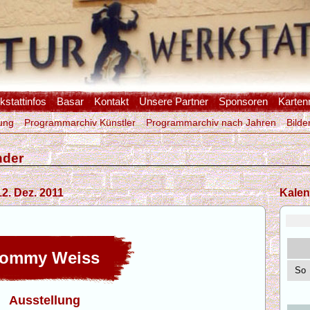
stattinfos
Basar
Kontakt
Unsere Partner
Sponsoren
Karten
ung
Programmarchiv Künstler
Programmarchiv nach Jahren
Bilde
nder
2. Dez. 2011
Kalen
ommy Weiss
So
Ausstellung