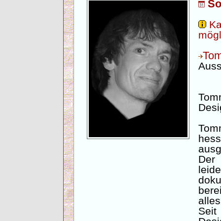
So
Ka
mögl
To
Auss
Tomm
Desi
Tom
hes
ausg
De
lei
doku
bere
alle
Seit