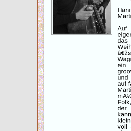
Hann
Mart
Au
eige
da
Wei
â€žs
Wag
ein
groo
und 
auf 
Mar
mÃ¼
Folk
der
kan
klei
voll