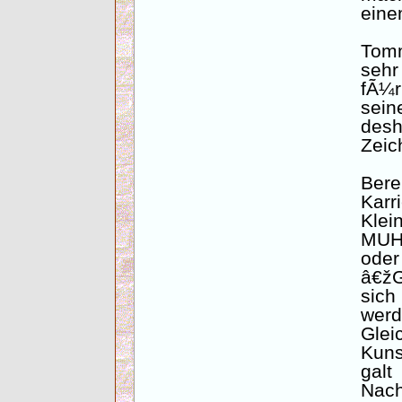
eine
Tom
seh
fÃ¼r
sei
des
Zeic
Ber
Kar
Klei
MUH,
oder
â€žG
sich
we
Glei
Kun
ga
Nach