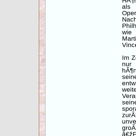
HÃ¶h
als
Oper
Nac
Phil
wie 
Mart
Vinc
Im Z
nur 
hÃ¶r
sei
entw
wei
Vera
sein
spor
zur
unve
gro
â€ž