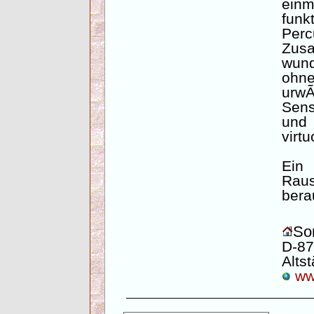
einm
fun
Perc
Zus
wun
ohne
urwÃ
Sensi
und 
virt
Ei
Ra
bera
Son
D-87
Altst
www