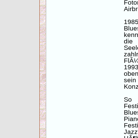
Fo
Airb
198
Blue
kenn
die
Seel
zahl
FlÃ¼
1993
oben
sei
Konz
So 
Fes
Blu
Pian
Fest
Jaz