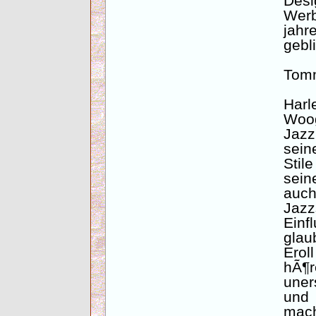
Desi
Wer
jahr
gebl
Tomm
Har
Woog
Jazz
sein
Stil
sei
auch
Jazz
Einf
glau
Erol
hÃ
uner
und
mach