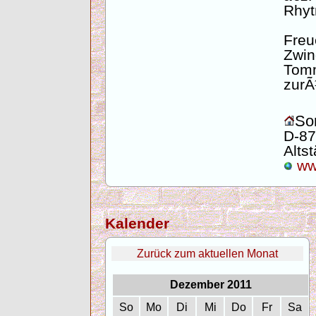
Rhyt
Freu
Zwi
Tom
zurÃ
Son
D-87
Altst
www
Kalender
Zurück zum aktuellen Monat
Dezember 2011
So
Mo
Di
Mi
Do
Fr
Sa